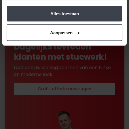
Alles toestaan
Aanpassen
beoordeeld met een 9.7
Dagelijks tevreden
klanten met stucwerk!
Laat ook uw woning voorzien van een frisse
en moderne look.
Gratis offerte aanvragen