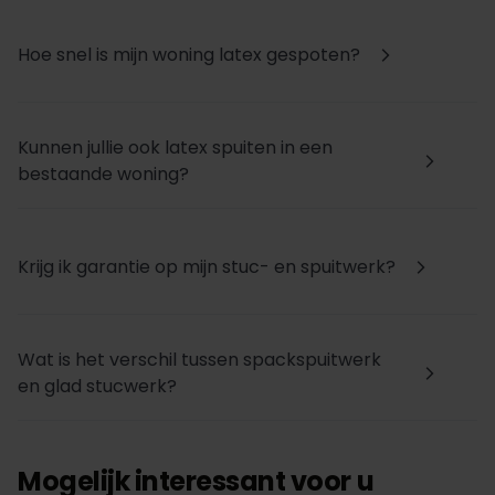
Hoe snel is mijn woning latex gespoten?
arrow_forward_ios
Kunnen jullie ook latex spuiten in een
arrow_forward_ios
bestaande woning?
Krijg ik garantie op mijn stuc- en spuitwerk?
arrow_forward_ios
Wat is het verschil tussen spackspuitwerk
arrow_forward_ios
en glad stucwerk?
Mogelijk interessant voor u