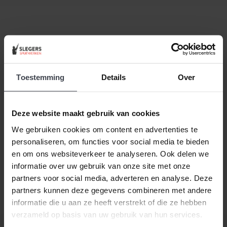
Beste klant, wanneer alles duurder wordt,
houden
wij de prijzen laag.
Daarom zijn al onze extra
services gratis of goed betaalbaar. Wilt u pas
Toestemming
Details
Over
volgend jaar uw woning laten stucen, dunpleisteren
of latexspuiten? Ook dat houden we betaalbaar, zo
spreken we samen met u een vaste prijs af en
Deze website maakt gebruik van cookies
houden wij ons aan de gemaakte prijsafspraak vanaf
de dag dat uw offerte getekend is -
ongeacht de
We gebruiken cookies om content en advertenties te
prijsverhogingen van concurrenten, materialen
personaliseren, om functies voor social media te bieden
of aannemers
. Op zoek naar nóg meer gemak voor
en om ons websiteverkeer te analyseren. Ook delen we
een goede prijs, laat dan je stucwerk, pleisterwerk of
informatie over uw gebruik van onze site met onze
spuitwerk voordelig op maat inmeten en realiseren.
partners voor social media, adverteren en analyse. Deze
Gewoon bij u thuis, voor een echte Slegers
partners kunnen deze gegevens combineren met andere
Spuitwerken prijs.
informatie die u aan ze heeft verstrekt of die ze hebben
verzameld op basis van uw gebruik van hun services.