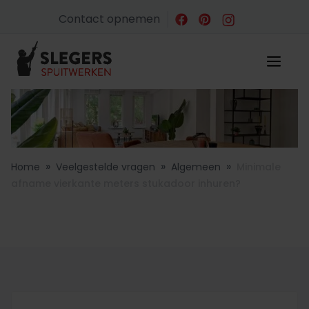
Contact opnemen
»
»
»
Home
Veelgestelde vragen
Algemeen
Minimale
afname vierkante meters stukadoor inhuren?