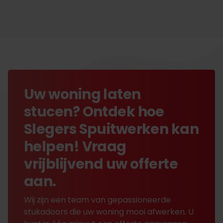
Uw woning laten
stucen? Ontdek hoe
Slegers Spuitwerken kan
helpen! Vraag
vrijblijvend uw offerte
aan.
Wij zijn een team van gepassioneerde
stukadoors die uw woning mooi afwerken. U