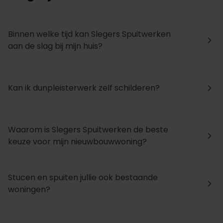
Binnen welke tijd kan Slegers Spuitwerken
arrow_forward_ios
aan de slag bij mijn huis?
Kan ik dunpleisterwerk zelf schilderen?
arrow_forward_ios
Waarom is Slegers Spuitwerken de beste
arrow_forward_ios
keuze voor mijn nieuwbouwwoning?
Stucen en spuiten jullie ook bestaande
arrow_forward_ios
woningen?