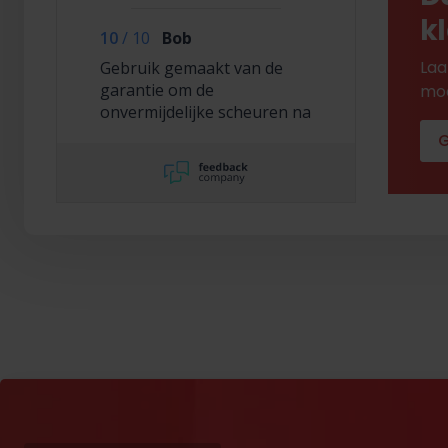
k
10
/
10
Bob
Laa
Gebruik gemaakt van de
garantie om de
mod
onvermijdelijke scheuren na
2,5 jaar te laten repareren
G
en dat hebben ze super
netjes gedaan!