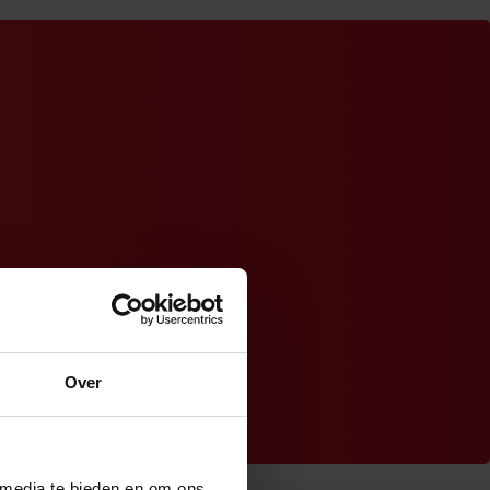
Over
 media te bieden en om ons