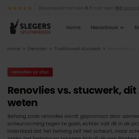
Beoordeeld met een
9.7
met ruim
150
beoord
Home
Nieuwbouw
R
»
»
»
Home
Diensten
Traditioneel stucwerk
Renovlies vs.
renovlies vs stuc
Renovlies vs. stucwerk, di
weten
Behang zoals renovlies wordt gepromoot door aanne
scheurvorming tegen te gaan, echter valt dit in de pra
inderdaad dat het behang zelf niet scheurt, maar sc
onder het behang en tekenen zich af als een litteken