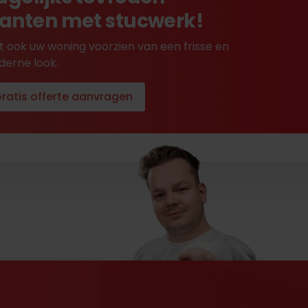
lanten met stucwerk!
t ook uw woning voorzien van een frisse en
erne look.
ratis offerte aanvragen