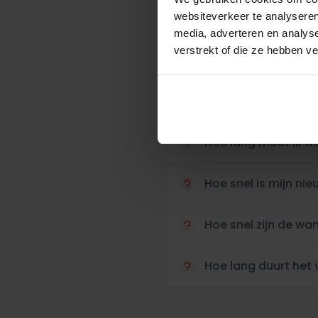
websiteverkeer te analyseren
media, adverteren en analys
verstrekt of die ze hebben v
Binnen welke termijn
Binnen welke termi
Hoe lang moet ik w
Hoe snel is mijn n
Hoe snel zijn de w
Hoe lang duurt het 