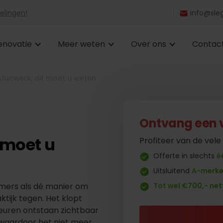
elingen!
info@sleg
enovatie
Meer weten
Over ons
Contac
 stucwerk, dit moet u weten
Ontvang een vr
t moet u
Profiteer van de vele
Offerte in slechts
é
Uitsluitend
A-merk
mers als dé manier om
Tot wel €700,- net
ktijk tegen. Het klopt
heuren ontstaan zichtbaar
 waardoor het niet meer