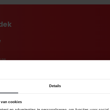
tdek
w
 uw
rte
Details
 van cookies
ent en advertenties te personaliseren, om functies voor social