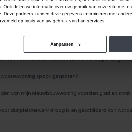
. Ook delen we informatie over uw gebruik van onze site met on
e. Deze partners kunnen deze gegevens combineren met andere i
erzameld op basis van uw gebruik van hun services.
 is traditioneel stucwerk klaar in mijn woning?
jn kan Slegers Spuitwerken starten met mijn nieuwbou
Aanpassen
achten voordat traditioneel stucwerk droog is en gesc
ieuwbouwwoning spack gespoten?
anden van mijn nieuwbouwwoning voorzien glad en strak
voor dunpleisterwerk droog is en geschilderd kan word