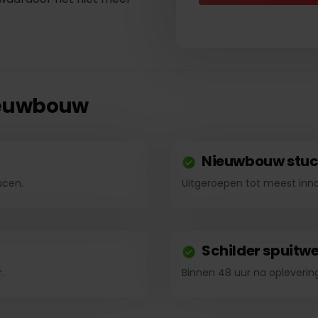
nieuwbouw
Nieuwbouw stu
ucen.
Uitgeroepen tot meest inn
Schilder spuitw
.
Binnen 48 uur na opleveri