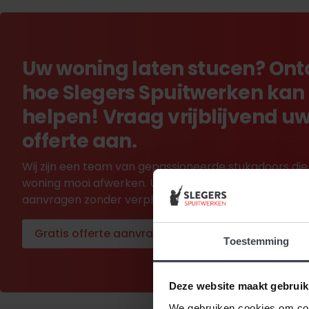
Uw woning laten stucen? On
hoe Slegers Spuitwerken kan
helpen! Vraag vrijblijvend u
offerte aan.
Wij zijn een team van gepassioneerde stukadoors die
woning mooi afwerken. U kunt in één minuut een offe
aanvragen zonder verplichtingen.
Gratis offerte aanvragen
Toestemming
Deze website maakt gebruik
We gebruiken cookies om cont