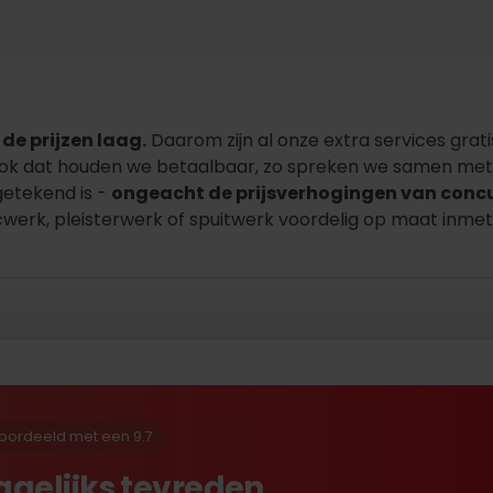
de prijzen laag.
Daarom zijn al onze extra services grati
Ook dat houden we betaalbaar, zo spreken we samen met u
getekend is -
ongeacht de prijsverhogingen van conc
werk, pleisterwerk of spuitwerk voordelig op maat inmete
oordeeld met een 9.7
agelijks tevreden