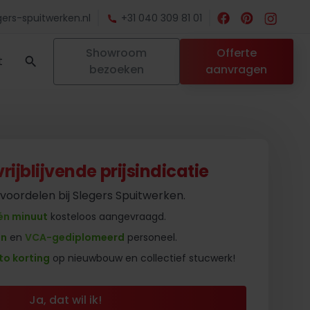
ers-spuitwerken.nl
+31 040 309 81 01
Showroom
Offerte
t
bezoeken
aanvragen
ijblijvende prijsindicatie
 voordelen bij Slegers Spuitwerken.
én minuut
kosteloos aangevraagd.
en
en
VCA-gediplomeerd
personeel.
to korting
op nieuwbouw en collectief stucwerk!
Ja, dat wil ik!