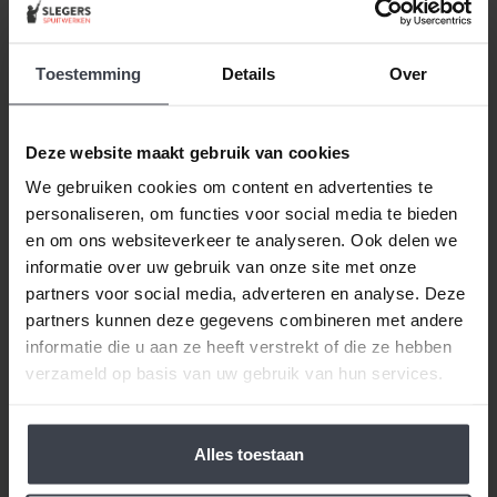
korting gekregen. Duurde
lang eer ik de sleutel
opgestuurd terug kreeg
Toestemming
Details
Over
met excuses , maar na
uitvoerig contact met Nick
is alles toch na
beoordeeld met een 9.7
Deze website maakt gebruik van cookies
tevredenheid opgelost.
Dagelijks tevreden
We gebruiken cookies om content en advertenties te
personaliseren, om functies voor social media te bieden
klanten met stucwerk!
en om ons websiteverkeer te analyseren. Ook delen we
informatie over uw gebruik van onze site met onze
Laat ook uw woning voorzien van een frisse
partners voor social media, adverteren en analyse. Deze
en moderne look.
partners kunnen deze gegevens combineren met andere
informatie die u aan ze heeft verstrekt of die ze hebben
Gratis offerte aanvragen
verzameld op basis van uw gebruik van hun services.
Alles toestaan