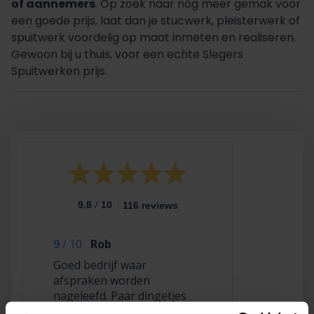
of aannemers
. Op zoek naar nóg meer gemak voor
een goede prijs, laat dan je stucwerk, pleisterwerk of
spuitwerk voordelig op maat inmeten en realiseren.
Gewoon bij u thuis, voor een echte Slegers
Spuitwerken prijs.
/
9.8
10
116 reviews
9
/
10
Rob
Goed bedrijf waar
afspraken worden
nageleefd. Paar dingetjes
mis maar zelf opgelost en