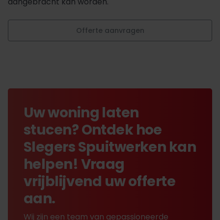
aangebracht kan worden.
Offerte aanvragen
Uw woning laten
stucen? Ontdek hoe
Slegers Spuitwerken kan
helpen! Vraag
vrijblijvend uw offerte
aan.
Wij zijn een team van gepassioneerde