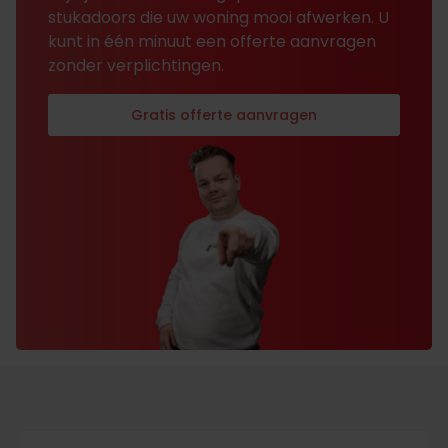
stukadoors die uw woning mooi afwerken. U
kunt in één minuut een offerte aanvragen
zonder verplichtingen.
Gratis offerte aanvragen