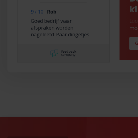
k
9
/
10
Rob
Laa
Goed bedrijf waar
afspraken worden
mod
nageleefd. Paar dingetjes
mis maar zelf opgelost en
G
korting gekregen. Duurde
lang eer ik de sleutel
opgestuurd terug kreeg
met excuses , maar na
uitvoerig contact met Nick
is alles toch na
tevredenheid opgelost.