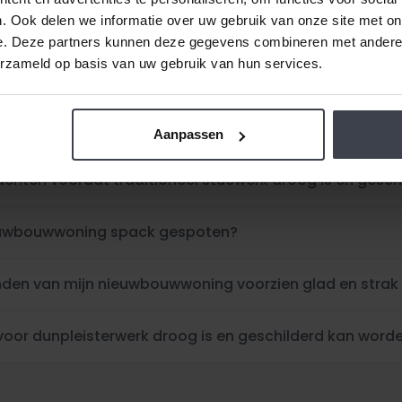
. Ook delen we informatie over uw gebruik van onze site met on
e. Deze partners kunnen deze gegevens combineren met andere i
erzameld op basis van uw gebruik van hun services.
 is traditioneel stucwerk klaar in mijn woning?
jn kan Slegers Spuitwerken starten met mijn nieuwbou
Aanpassen
achten voordat traditioneel stucwerk droog is en gesc
ieuwbouwwoning spack gespoten?
anden van mijn nieuwbouwwoning voorzien glad en strak
voor dunpleisterwerk droog is en geschilderd kan word