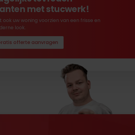
lanten met stucwerk!
t ook uw woning voorzien van een frisse en
erne look.
ratis offerte aanvragen