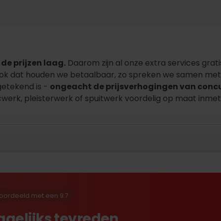
de prijzen laag.
Daarom zijn al onze extra services grati
Ook dat houden we betaalbaar, zo spreken we samen met u
getekend is -
ongeacht de prijsverhogingen van conc
werk, pleisterwerk of spuitwerk voordelig op maat inmete
oordeeld met een 9.7
agelijks tevreden