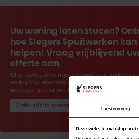
Uw woning laten stucen? On
hoe Slegers Spuitwerken kan
helpen! Vraag vrijblijvend u
offerte aan.
Wij zijn een team van gepassioneerde stukadoors die
woning mooi afwerken. U kunt in één minuut een offe
aanvragen zonder verplichtingen.
Gratis offerte aanvragen
Toestemming
Deze website maakt gebruik
We gebruiken cookies om cont