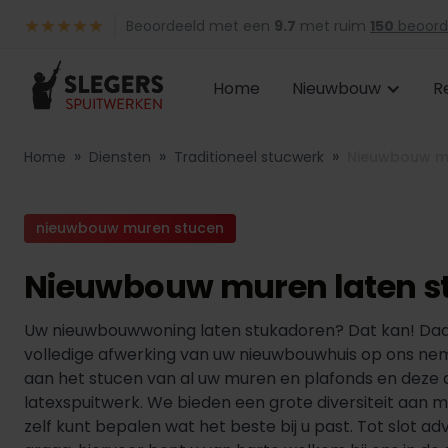
Beoordeeld met een
9.7
met ruim
150
beoord
Home
Nieuwbouw
R
»
»
»
Home
Diensten
Traditioneel stucwerk
Nieuwbouw mu
nieuwbouw muren stucen
Nieuwbouw muren laten s
Uw nieuwbouwwoning laten stukadoren? Dat kan! Daa
volledige afwerking van uw nieuwbouwhuis op ons nem
aan het stucen van al uw muren en plafonds en deze
latexspuitwerk. We bieden een grote diversiteit aan m
zelf kunt bepalen wat het beste bij u past. Tot slot adv