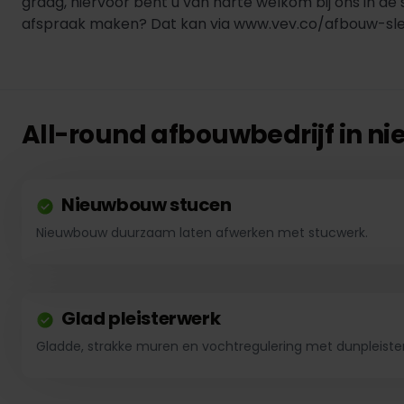
graag, hiervoor bent u van harte welkom bij ons in d
afspraak maken? Dat kan via www.vev.co/afbouw-sle
All-round afbouwbedrijf in 
Nieuwbouw stucen
Nieuwbouw duurzaam laten afwerken met stucwerk.
Glad pleisterwerk
Gladde, strakke muren en vochtregulering met dunpleister