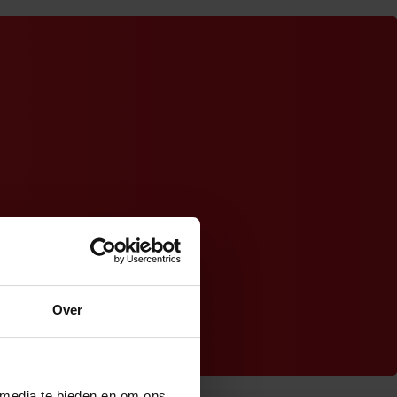
Over
 media te bieden en om ons