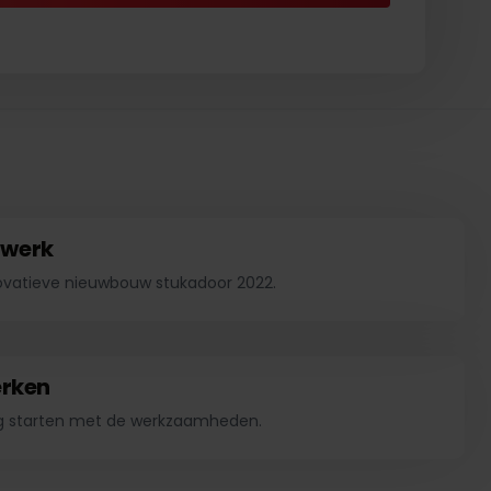
cwerk
ovatieve nieuwbouw stukadoor 2022.
erken
ng starten met de werkzaamheden.