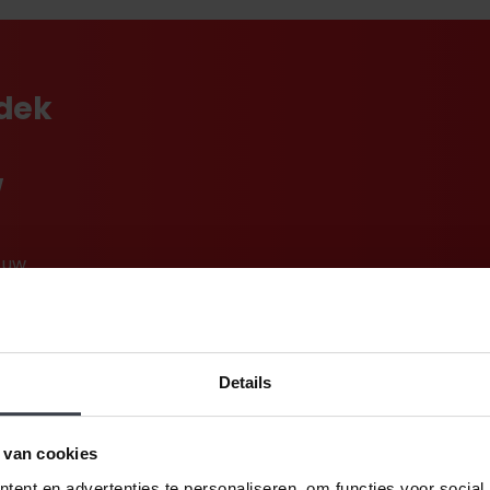
tdek
w
 uw
rte
Details
 van cookies
ent en advertenties te personaliseren, om functies voor social