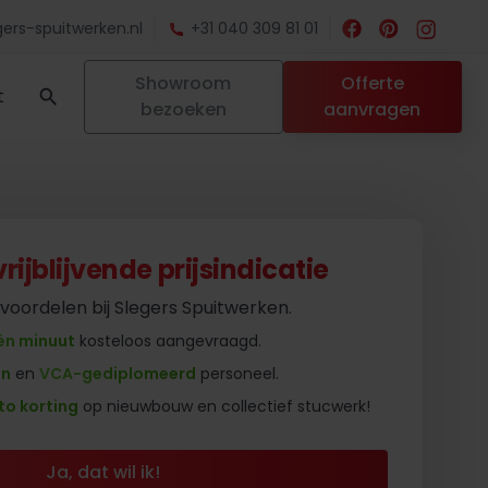
ers-spuitwerken.nl
+31 040 309 81 01
Showroom
Offerte
t
bezoeken
aanvragen
ijblijvende prijsindicatie
 voordelen bij Slegers Spuitwerken.
én minuut
kosteloos aangevraagd.
en
en
VCA-gediplomeerd
personeel.
to korting
op nieuwbouw en collectief stucwerk!
Ja, dat wil ik!