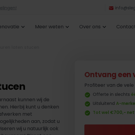
elingen!
info@sleg
enovatie
Meer weten
Over ons
Contac
ren laten stucen
Ontvang een vr
tucen
Profiteer van de vele
Offerte in slechts
é
rnaast kunnen wij de
Uitsluitend
A-merk
en. Hierbij kunt u denken
Tot wel €700,- net
 afwerken met
ogelijkheden aan, zodat u
iseren wij u natuurlijk ook