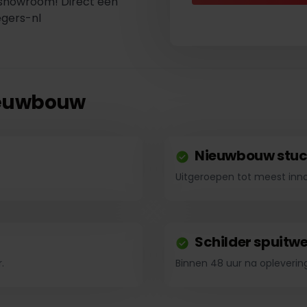
e showroom! Direct een
gers-nl
nieuwbouw
Nieuwbouw stu
Uitgeroepen tot meest inn
Schilder spuitw
.
Binnen 48 uur na opleveri