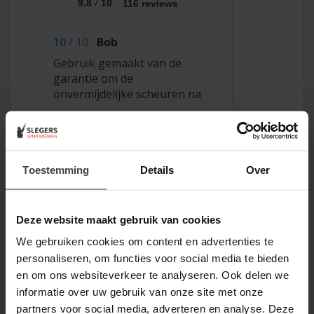
/
9.8
10
116 reviews
10
/
10
Bob
Gebruik gemaakt van de
garantie om de
onvermijdelijke scheuren na
2,5 jaar te laten repareren
en dat hebben ze super
netjes gedaan!
Toestemming
Details
Over
beoordeeld met een 9.7
Deze website maakt gebruik van cookies
Dagelijks tevreden
We gebruiken cookies om content en advertenties te
klanten met stucwerk!
personaliseren, om functies voor social media te bieden
en om ons websiteverkeer te analyseren. Ook delen we
Laat ook uw woning voorzien van een frisse
informatie over uw gebruik van onze site met onze
en moderne look.
partners voor social media, adverteren en analyse. Deze