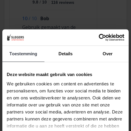
/
9.8
10
116 reviews
10
/
10
Bob
Gebruik gemaakt van de
garantie om de
onvermijdelijke scheuren na
2,5 jaar te laten repareren
en dat hebben ze super
Toestemming
Details
Over
netjes gedaan!
Deze website maakt gebruik van cookies
We gebruiken cookies om content en advertenties te
beoordeeld met een 9.7
personaliseren, om functies voor social media te bieden
Dagelijks tevreden
en om ons websiteverkeer te analyseren. Ook delen we
informatie over uw gebruik van onze site met onze
klanten met stucwerk!
partners voor social media, adverteren en analyse. Deze
partners kunnen deze gegevens combineren met andere
Laat ook uw woning voorzien van een frisse
informatie die u aan ze heeft verstrekt of die ze hebben
en moderne look.