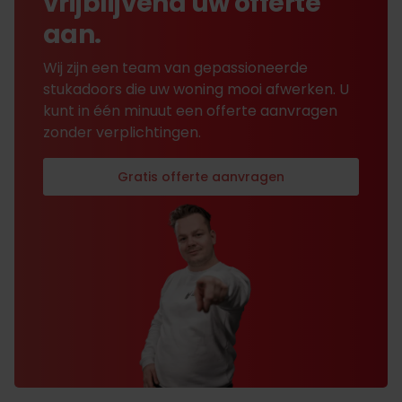
vrijblijvend uw offerte
aan.
Wij zijn een team van gepassioneerde
stukadoors die uw woning mooi afwerken. U
kunt in één minuut een offerte aanvragen
zonder verplichtingen.
Gratis offerte aanvragen