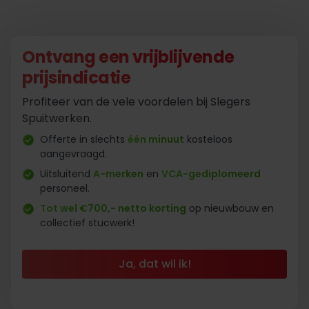
Ontvang een vrijblijvende
prijsindicatie
Profiteer van de vele voordelen bij Slegers
Spuitwerken.
Offerte in slechts
één minuut
kosteloos
aangevraagd.
Uitsluitend
A-merken
en
VCA-gediplomeerd
personeel.
Tot wel €700,- netto korting
op nieuwbouw en
collectief stucwerk!
Ja, dat wil ik!