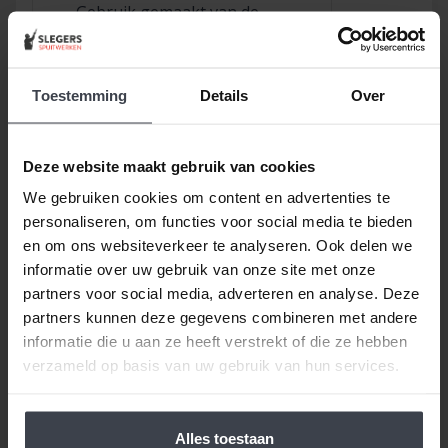
Gebruik gemaakt van de
garantie om de
onvermijdelijke scheuren na
2,5 jaar te laten repareren
Toestemming
Details
Over
en dat hebben ze super
netjes gedaan!
Deze website maakt gebruik van cookies
We gebruiken cookies om content en advertenties te
beoordeeld met een 9.7
personaliseren, om functies voor social media te bieden
en om ons websiteverkeer te analyseren. Ook delen we
Dagelijks tevreden
informatie over uw gebruik van onze site met onze
klanten met stucwerk!
partners voor social media, adverteren en analyse. Deze
partners kunnen deze gegevens combineren met andere
Laat ook uw woning voorzien van een frisse
informatie die u aan ze heeft verstrekt of die ze hebben
en moderne look.
verzameld op basis van uw gebruik van hun services.
Gratis offerte aanvragen
Alles toestaan