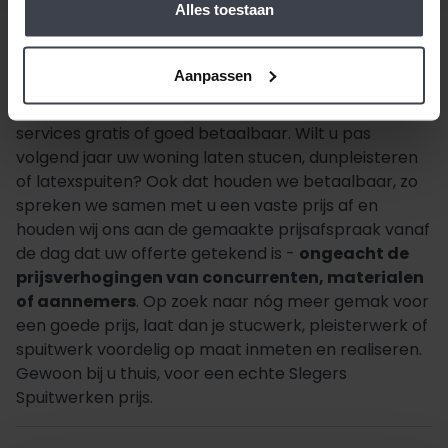
Alles toestaan
Aanpassen
Beste klant, wanneer alles duurder wordt,
houden
wij de prijzen laag.
Daarom zijn al onze extra
services gratis of goed betaalbaar. Wilt u pas
volgend jaar uw woning laten stucen, dunpleisteren
of latexspuiten? Ook dat houden we betaalbaar, zo
spreken we samen met u een vaste prijs af en
houden wij ons aan de gemaakte prijsafspraak vanaf
de dag dat uw offerte getekend is -
ongeacht de
prijsverhogingen van concurrenten, materialen
of aannemers
. Op zoek naar nóg meer gemak voor
een goede prijs, laat dan je stucwerk, pleisterwerk of
spuitwerk voordelig op maat inmeten en realiseren.
Gewoon bij u thuis, voor een echte Slegers
Spuitwerken prijs.