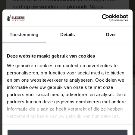
verf op uw wanden en plafonds. Nieuw
stucwerk wordt eerst geschuurd, daarna
wordt de eerste laag aangebracht.
Vervolgens worden oneffenheden verwijderd
Toestemming
Details
Over
en de inwendige hoeken worden gekit.
Wanneer het stucwerk in de juiste staat is
wordt de tweede en laatste laag
Deze website maakt gebruik van cookies
aangebracht.
We gebruiken cookies om content en advertenties te
personaliseren, om functies voor social media te bieden
Diensten bekijken
en om ons websiteverkeer te analyseren. Ook delen we
informatie over uw gebruik van onze site met onze
Contact opnemen
partners voor social media, adverteren en analyse. Deze
partners kunnen deze gegevens combineren met andere
informatie die u aan ze heeft verstrekt of die ze hebben
verzameld op basis van uw gebruik van hun services.