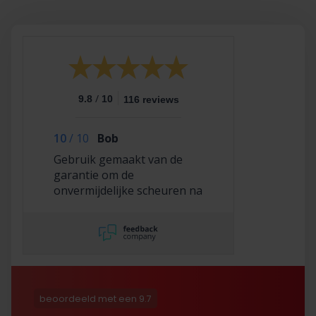
/
9.8
10
116 reviews
10
/
10
Bob
Gebruik gemaakt van de
garantie om de
onvermijdelijke scheuren na
2,5 jaar te laten repareren
en dat hebben ze super
netjes gedaan!
beoordeeld met een 9.7