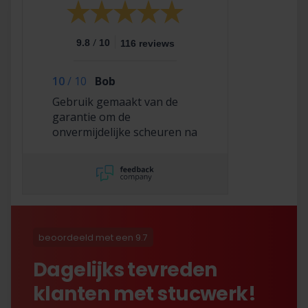
/
9.8
10
116 reviews
10
/
10
Bob
Gebruik gemaakt van de
garantie om de
onvermijdelijke scheuren na
2,5 jaar te laten repareren
en dat hebben ze super
netjes gedaan!
beoordeeld met een 9.7
Dagelijks tevreden
klanten met stucwerk!