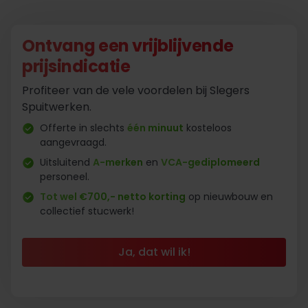
Ontvang een vrijblijvende
prijsindicatie
Profiteer van de vele voordelen bij Slegers
Spuitwerken.
Offerte in slechts
één minuut
kosteloos
aangevraagd.
Uitsluitend
A-merken
en
VCA-gediplomeerd
personeel.
Tot wel €700,- netto korting
op nieuwbouw en
collectief stucwerk!
Ja, dat wil ik!