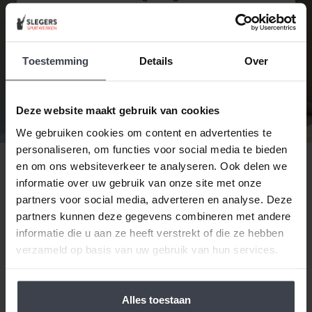
Vervolgens worden oneffenheden
verwijderd en de inwendige hoeken worden
gekit. Wanneer het stucwerk in de juiste
staat is wordt de tweede en laatste laag
Toestemming
Details
Over
aangebracht.
Deze website maakt gebruik van cookies
Diensten bekijken
We gebruiken cookies om content en advertenties te
personaliseren, om functies voor social media te bieden
Contact opnemen
en om ons websiteverkeer te analyseren. Ook delen we
informatie over uw gebruik van onze site met onze
partners voor social media, adverteren en analyse. Deze
partners kunnen deze gegevens combineren met andere
informatie die u aan ze heeft verstrekt of die ze hebben
verzameld op basis van uw gebruik van hun services.
Alles toestaan