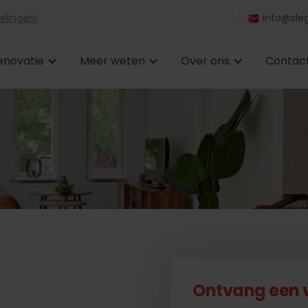
elingen!
info@sleg
enovatie
Meer weten
Over ons
Contac
Ontvang een vr