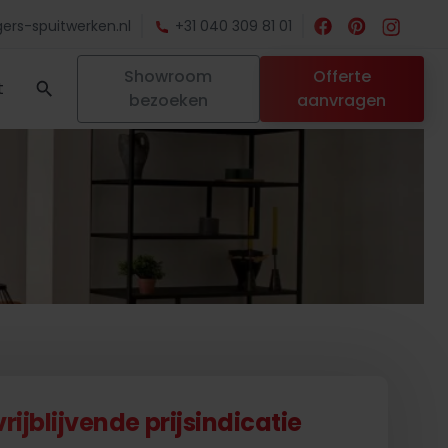
ers-spuitwerken.nl
+31 040 309 81 01
Showroom
Offerte
t
bezoeken
aanvragen
ijblijvende prijsindicatie