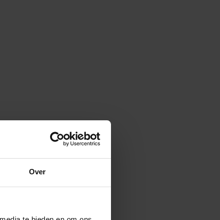
Over
 media te bieden en om ons