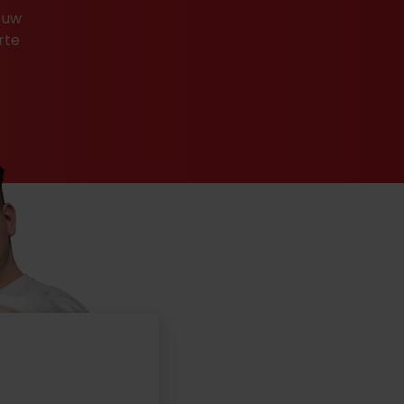
 uw
rte