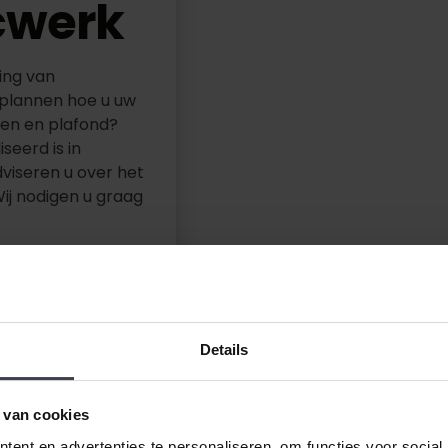
cwerk
ing van
 plannen hoe u uw
den en plafond?
seerd is in
viseren u over het
Wij nodigen u graag
Details
 van cookies
ent en advertenties te personaliseren, om functies voor social