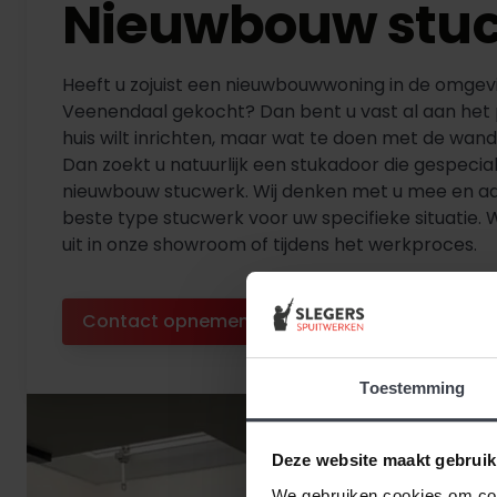
Nieuwbouw stu
Heeft u zojuist een nieuwbouwwoning in de omgev
Veenendaal gekocht? Dan bent u vast al aan het
huis wilt inrichten, maar wat te doen met de wan
Dan zoekt u natuurlijk een stukadoor die gespeciali
nieuwbouw stucwerk. Wij denken met u mee en ad
beste type stucwerk voor uw specifieke situatie. 
uit in onze showroom of tijdens het werkproces.
Contact opnemen
Diensten bekijken
Toestemming
Deze website maakt gebruik
We gebruiken cookies om cont