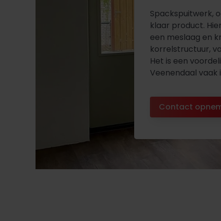
Spackspuitwerk, o
klaar product. Hie
een meslaag en kr
korrelstructuur, va
Het is een voorde
Veenendaal vaak i
Contact opne