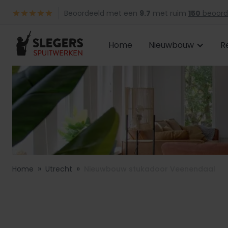
Beoordeeld met een
9.7
met ruim
150
beoord
Home
Nieuwbouw
R
»
»
Home
Utrecht
Nieuwbouw stukadoor Veenendaal