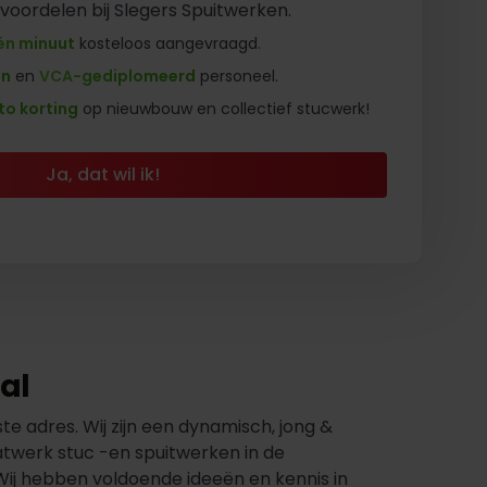
 voordelen bij Slegers Spuitwerken.
én minuut
kosteloos aangevraagd.
en
en
VCA-gediplomeerd
personeel.
to korting
op nieuwbouw en collectief stucwerk!
Ja, dat wil ik!
al
e adres. Wij zijn een dynamisch, jong &
atwerk stuc -en spuitwerken in de
Wij hebben voldoende ideeën en kennis in