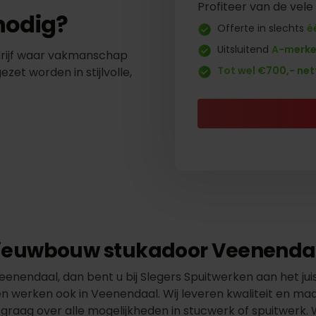
Profiteer van de vele
nodig?
Offerte in slechts
é
Uitsluitend
A-merk
drijf waar vakmanschap
Tot wel €700,- net
t worden in stijlvolle,
ieuwbouw stukadoor Veenenda
enendaal, dan bent u bij Slegers Spuitwerken aan het juist
en werken ook in Veenendaal. Wij leveren kwaliteit en ma
graag over alle mogelijkheden in stucwerk of spuitwerk. 