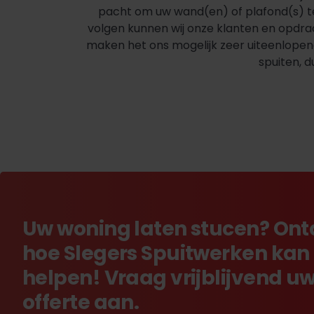
pacht om uw wand(en) of plafond(s) t
volgen kunnen wij onze klanten en opdrac
maken het ons mogelijk zeer uiteenlopende
spuiten, 
Uw woning laten stucen? On
hoe Slegers Spuitwerken kan
helpen! Vraag vrijblijvend u
offerte aan.