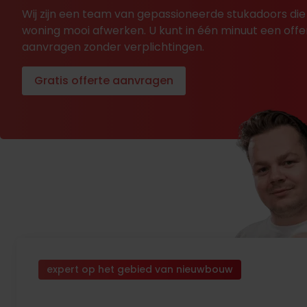
Wij zijn een team van gepassioneerde stukadoors die
woning mooi afwerken. U kunt in één minuut een offe
aanvragen zonder verplichtingen.
Gratis offerte aanvragen
expert op het gebied van nieuwbouw