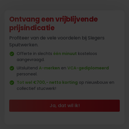
Ontvang een vrijblijvende
prijsindicatie
Profiteer van de vele voordelen bij Slegers
Spuitwerken.
Offerte in slechts
één minuut
kosteloos
aangevraagd.
Uitsluitend
A-merken
en
VCA-gediplomeerd
personeel.
Tot wel €700,- netto korting
op nieuwbouw en
collectief stucwerk!
Ja, dat wil ik!