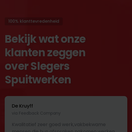
100% klanttevredenheid
Bekijk wat onze
klanten zeggen
over Slegers
Spuitwerken
De Kruyff
via Feedback Company
Kwalitatief zeer goed werk,vakbekwame
mensen die hun afspraken nakomen,werken