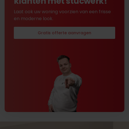
klanten met stucwerk!
Laat ook uw woning voorzien van een frisse
en moderne look.
Gratis offerte aanvragen