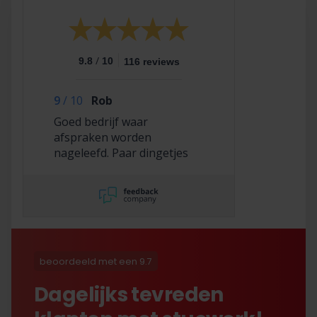
/
9.8
10
116 reviews
9
/
10
Rob
Goed bedrijf waar
afspraken worden
nageleefd. Paar dingetjes
mis maar zelf opgelost en
korting gekregen. Duurde
lang eer ik de sleutel
opgestuurd terug kreeg
met excuses , maar na
uitvoerig contact met Nick
is alles toch na
beoordeeld met een 9.7
tevredenheid opgelost.
Dagelijks tevreden