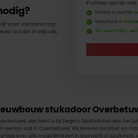
Profiteer van de vele
nodig?
Offerte in slechts
é
Uitsluitend
A-merk
drijf waar vakmanschap
Tot wel €700,- net
t worden in stijlvolle,
ieuwbouw stukadoor Overbetu
rbetuwe, dan bent u bij Slegers Spuitwerken aan het juis
en werken ook in Overbetuwe. Wij leveren kwaliteit en ma
graag over alle mogelijkheden in stucwerk of spuitwerk. 