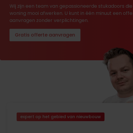
Wij zijn een team van gepassioneerde stukadoors die
woning mooi afwerken. U kunt in één minuut een offe
aanvragen zonder verplichtingen.
Gratis offerte aanvragen
expert op het gebied van nieuwbouw