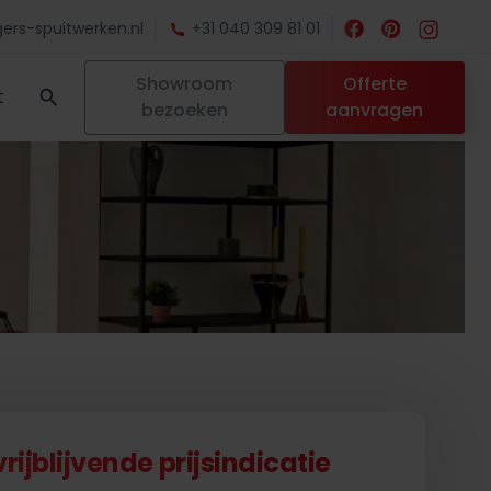
ers-spuitwerken.nl
+31 040 309 81 01
Showroom
Offerte
t
bezoeken
aanvragen
ijblijvende prijsindicatie