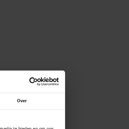
Over
 media te bieden en om ons