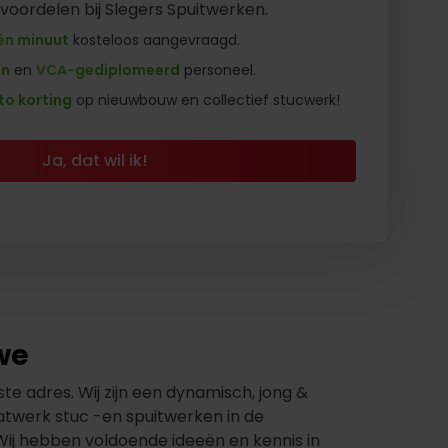
 voordelen bij Slegers Spuitwerken.
én minuut
kosteloos aangevraagd.
en
en
VCA-gediplomeerd
personeel.
to korting
op nieuwbouw en collectief stucwerk!
Ja, dat wil ik!
we
te adres. Wij zijn een dynamisch, jong &
atwerk stuc -en spuitwerken in de
Wij hebben voldoende ideeën en kennis in