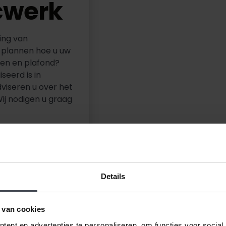
cwerk
ing van
 plannen hoe u uw
den en plafond?
seerd is in
viseren u over het
Wij nodigen u graag
Details
 van cookies
ent en advertenties te personaliseren, om functies voor social