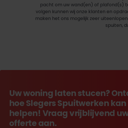
pacht om uw wand(en) of plafond(s) t
volgen kunnen wij onze klanten en opdrac
maken het ons mogelijk zeer uiteenlopende
spuiten, 
Uw woning laten stucen? On
hoe Slegers Spuitwerken kan
helpen! Vraag vrijblijvend u
offerte aan.