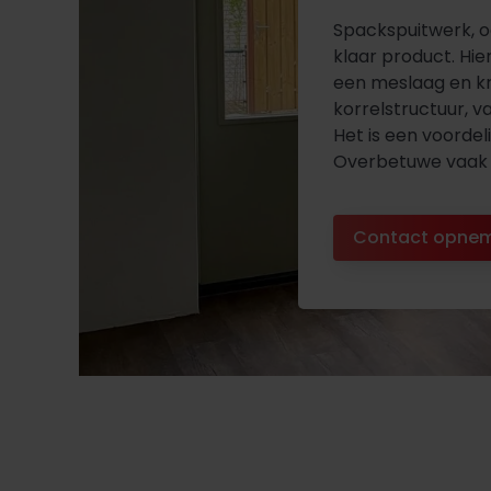
Spackspuitwerk, o
klaar product. Hie
een meslaag en kr
korrelstructuur, va
Het is een voorde
Overbetuwe vaak i
Contact opne