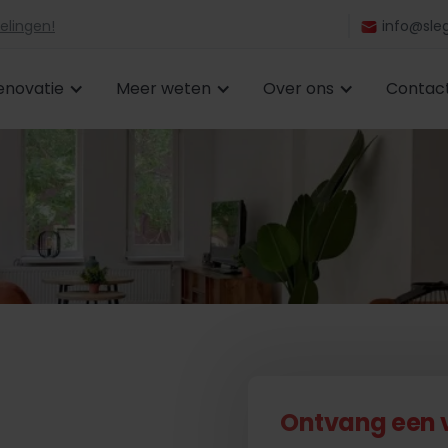
elingen!
info@sleg
enovatie
Meer weten
Over ons
Contac
Ontvang een vr