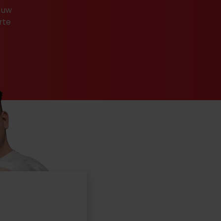
 uw
rte