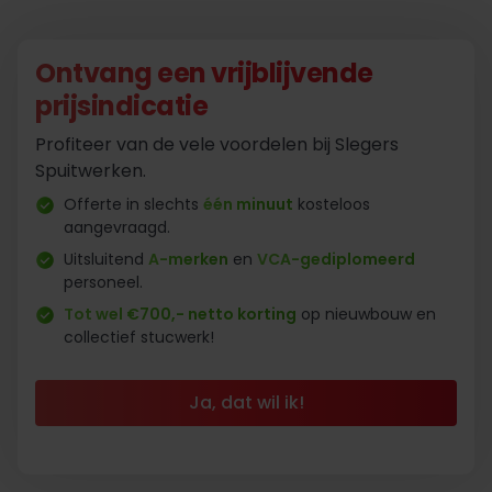
Ontvang een vrijblijvende
prijsindicatie
Profiteer van de vele voordelen bij Slegers
Spuitwerken.
Offerte in slechts
één minuut
kosteloos
aangevraagd.
Uitsluitend
A-merken
en
VCA-gediplomeerd
personeel.
Tot wel €700,- netto korting
op nieuwbouw en
collectief stucwerk!
Ja, dat wil ik!