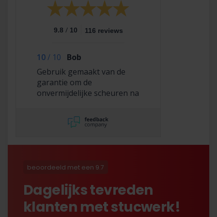
/
9.8
10
116 reviews
10
/
10
Bob
Gebruik gemaakt van de
garantie om de
onvermijdelijke scheuren na
2,5 jaar te laten repareren
en dat hebben ze super
netjes gedaan!
beoordeeld met een 9.7
Dagelijks tevreden
klanten met stucwerk!