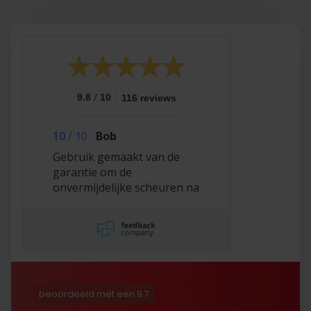
/
9.8
10
116 reviews
10
/
10
Bob
Gebruik gemaakt van de
garantie om de
onvermijdelijke scheuren na
2,5 jaar te laten repareren
en dat hebben ze super
netjes gedaan!
beoordeeld met een 9.7