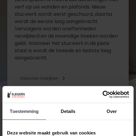
verf op uw wanden en plafonds. Nieuw
stucwerk wordt eerst geschuurd, daarna
wordt de eerste laag aangebracht.
Vervolgens worden oneffenheden
verwijderd en de inwendige hoeken worden
gekit. Wanneer het stucwerk in de juiste
staat is wordt de tweede en laatste laag
aangebracht.
Diensten bekijken
Contact opnemen
Toestemming
Details
Over
Deze website maakt gebruik van cookies