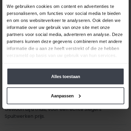
We gebruiken cookies om content en advertenties te
personaliseren, om functies voor social media te bieden
en om ons websiteverkeer te analyseren. Ook delen we
Beste klant, wanneer alles duurder wordt,
houden
informatie over uw gebruik van onze site met onze
wij de prijzen laag.
Daarom zijn al onze extra
partners voor social media, adverteren en analyse. Deze
services gratis of goed betaalbaar. Wilt u pas
partners kunnen deze gegevens combineren met andere
volgend jaar uw woning laten stucen, dunpleisteren
informatie die u aan ze heeft verstrekt of die ze hebben
of latexspuiten? Ook dat houden we betaalbaar, zo
verzameld op basis van uw gebruik van hun services.
spreken we samen met u een vaste prijs af en
houden wij ons aan de gemaakte prijsafspraak vanaf
de dag dat uw offerte getekend is -
ongeacht de
Alles toestaan
prijsverhogingen van concurrenten, materialen
of aannemers
. Op zoek naar nóg meer gemak voor
een goede prijs, laat dan je stucwerk, pleisterwerk of
Aanpassen
spuitwerk voordelig op maat inmeten en realiseren.
Gewoon bij u thuis, voor een echte Slegers
Spuitwerken prijs.