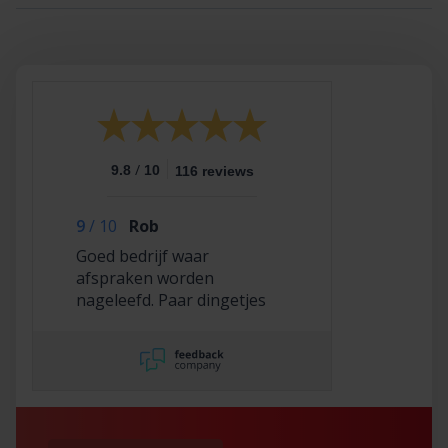
/
9.8
10
116 reviews
9
/
10
Rob
Goed bedrijf waar
afspraken worden
nageleefd. Paar dingetjes
mis maar zelf opgelost en
korting gekregen. Duurde
lang eer ik de sleutel
opgestuurd terug kreeg
met excuses , maar na
uitvoerig contact met Nick