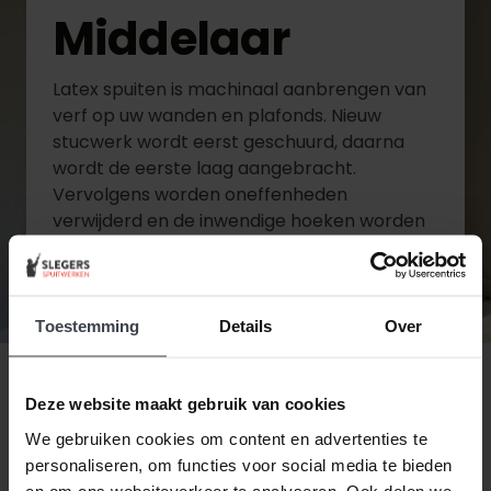
Middelaar
Latex spuiten is machinaal aanbrengen van
verf op uw wanden en plafonds. Nieuw
stucwerk wordt eerst geschuurd, daarna
wordt de eerste laag aangebracht.
Vervolgens worden oneffenheden
verwijderd en de inwendige hoeken worden
gekit. Wanneer het stucwerk in de juiste
staat is wordt de tweede en laatste laag
aangebracht.
Toestemming
Details
Over
Diensten bekijken
Deze website maakt gebruik van cookies
Contact opnemen
We gebruiken cookies om content en advertenties te
personaliseren, om functies voor social media te bieden
en om ons websiteverkeer te analyseren. Ook delen we