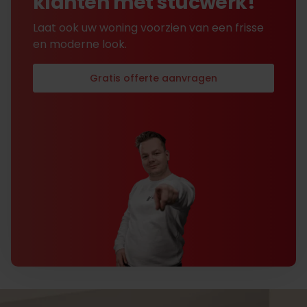
klanten met stucwerk!
Laat ook uw woning voorzien van een frisse
en moderne look.
Gratis offerte aanvragen