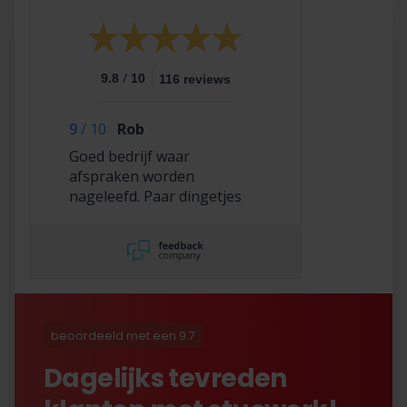
/
9.8
10
116 reviews
9
/
10
Rob
Goed bedrijf waar
afspraken worden
nageleefd. Paar dingetjes
mis maar zelf opgelost en
korting gekregen. Duurde
lang eer ik de sleutel
opgestuurd terug kreeg
met excuses , maar na
uitvoerig contact met Nick
is alles toch na
beoordeeld met een 9.7
tevredenheid opgelost.
Dagelijks tevreden