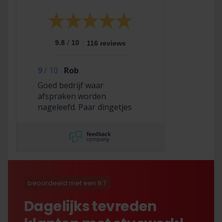
/
9.8
10
116 reviews
9
/
10
Rob
Goed bedrijf waar
afspraken worden
nageleefd. Paar dingetjes
mis maar zelf opgelost en
korting gekregen. Duurde
lang eer ik de sleutel
opgestuurd terug kreeg
met excuses , maar na
uitvoerig contact met Nick
is alles toch na
beoordeeld met een 9.7
tevredenheid opgelost.
Dagelijks tevreden