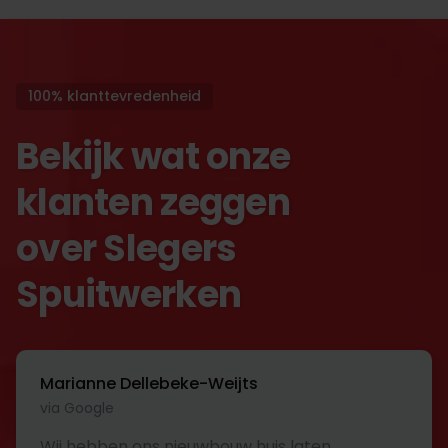
100% klanttevredenheid
Bekijk wat onze
klanten zeggen
over Slegers
Spuitwerken
Marianne Dellebeke-Weijts
via Google
Wij hebben ons nieuwbouw huis laten