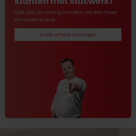
klanten met stucwerk!
Laat ook uw woning voorzien van een frisse
en moderne look.
Gratis offerte aanvragen