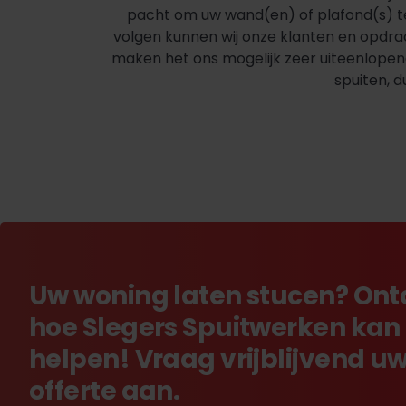
pacht om uw wand(en) of plafond(s) t
volgen kunnen wij onze klanten en opdrac
maken het ons mogelijk zeer uiteenlopende
spuiten, 
Uw woning laten stucen? On
hoe Slegers Spuitwerken kan
helpen! Vraag vrijblijvend u
offerte aan.