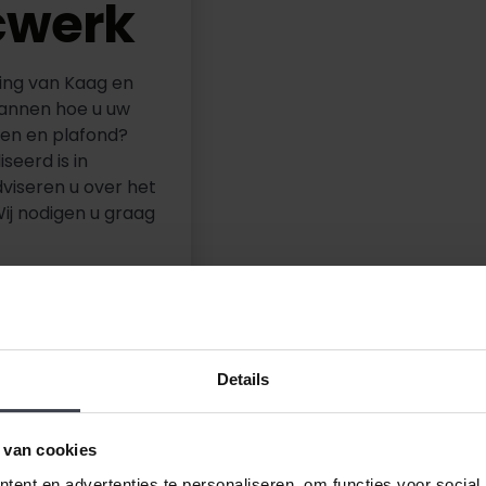
cwerk
ing van Kaag en
lannen hoe u uw
den en plafond?
seerd is in
viseren u over het
Wij nodigen u graag
Details
 van cookies
ent en advertenties te personaliseren, om functies voor social