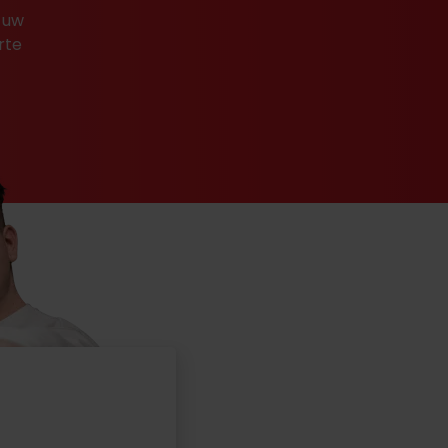
 uw
rte