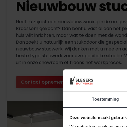
Nieuwbouw stu
Heeft u zojuist een nieuwbouwwoning in de omgev
Braassem gekocht? Dan bent u vast al aan het p
huis wilt inrichten, maar wat te doen met de wan
Dan zoekt u natuurlijk een stukadoor die gespeciali
nieuwbouw stucwerk. Wij denken met u mee en ad
beste type stucwerk voor uw specifieke situatie. 
uit in onze showroom of tijdens het werkproces.
Contact opnemen
Diensten bekijken
Toestemming
Deze website maakt gebruik
We gebruiken cookies om cont