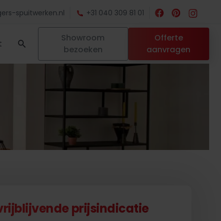
ers-spuitwerken.nl
+31 040 309 81 01
Showroom
Offerte
t
bezoeken
aanvragen
ijblijvende prijsindicatie