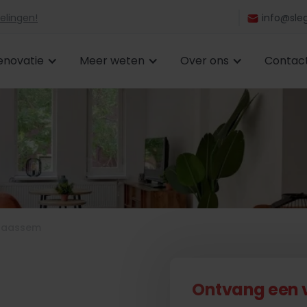
elingen!
info@sleg
enovatie
Meer weten
Over ons
Contac
Braassem
Ontvang een vr