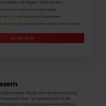
 voordelen bij Slegers Spuitwerken.
én minuut
kosteloos aangevraagd.
en
en
VCA-gediplomeerd
personeel.
to korting
op nieuwbouw en collectief stucwerk!
Ja, dat wil ik!
assem
juiste adres. Wij zijn een dynamisch, jong
n maatwerk stuc -en spuitwerken in de
Wij hebben voldoende ideeën en kennis in