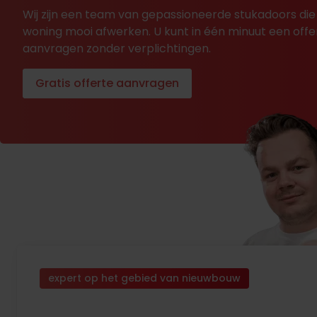
Wij zijn een team van gepassioneerde stukadoors die
woning mooi afwerken. U kunt in één minuut een offe
aanvragen zonder verplichtingen.
Gratis offerte aanvragen
expert op het gebied van nieuwbouw