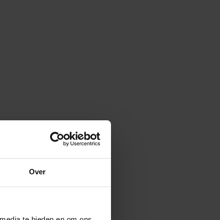
Over
 media te bieden en om ons