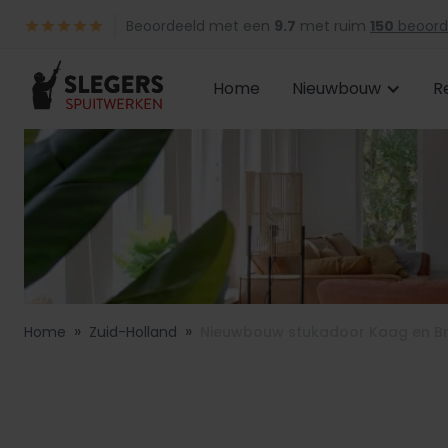
Beoordeeld met een
9.7
met ruim
150
beoord
Home
Nieuwbouw
R
»
»
Home
Zuid-Holland
Nieuwbouw stukadoor Kaag en 