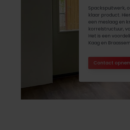
Spackspuitwerk, o
klaar product. Hie
een meslaag en kr
korrelstructuur, va
Het is een voorde
Kaag en Braassem 
Contact opne