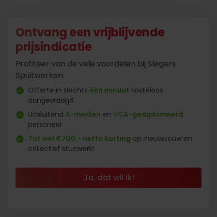
Ontvang een vrijblijvende
prijsindicatie
Profiteer van de vele voordelen bij Slegers
Spuitwerken.
Offerte in slechts
één minuut
kosteloos
aangevraagd.
Uitsluitend
A-merken
en
VCA-gediplomeerd
personeel.
Tot wel €700,- netto korting
op nieuwbouw en
collectief stucwerk!
Ja, dat wil ik!