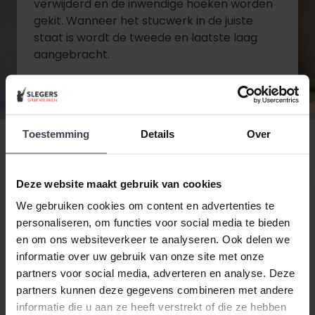
verwijderd en de inwendige hoeken worden
gekit. Wanneer het stucwerk in de juiste
staat is wordt de tweede en laatste laag
aangebracht.
Diensten bekijken
Toestemming
Details
Over
Contact opnemen
Deze website maakt gebruik van cookies
We gebruiken cookies om content en advertenties te
personaliseren, om functies voor social media te bieden
en om ons websiteverkeer te analyseren. Ook delen we
informatie over uw gebruik van onze site met onze
partners voor social media, adverteren en analyse. Deze
partners kunnen deze gegevens combineren met andere
Beste klant, wanneer alles duurder wordt,
houden
informatie die u aan ze heeft verstrekt of die ze hebben
wij de prijzen laag.
Daarom zijn al onze extra