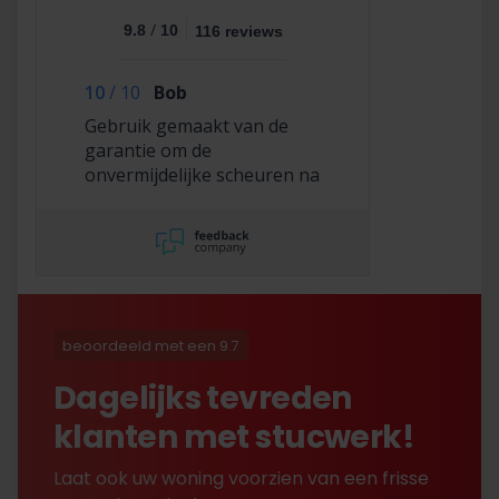
/
9.8
10
116 reviews
10
/
10
Bob
Gebruik gemaakt van de
garantie om de
onvermijdelijke scheuren na
2,5 jaar te laten repareren
en dat hebben ze super
netjes gedaan!
beoordeeld met een 9.7
Dagelijks tevreden
klanten met stucwerk!
Laat ook uw woning voorzien van een frisse