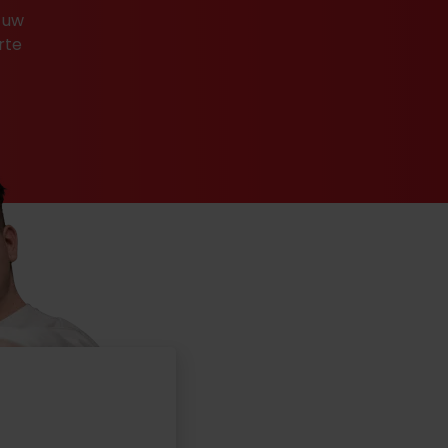
 uw
rte