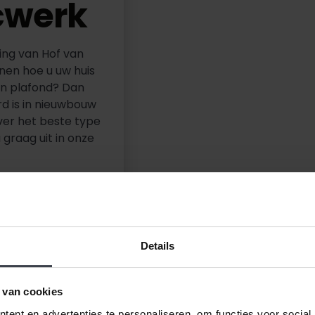
cwerk
ing van Hof van
nen hoe u uw huis
en plafond? Dan
rd is in nieuwbouw
ver het beste type
 graag uit in onze
Details
 van cookies
ent en advertenties te personaliseren, om functies voor social