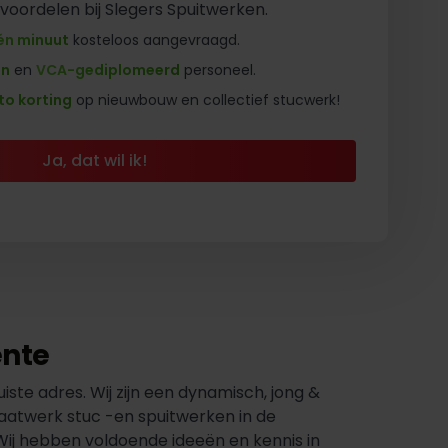
 voordelen bij Slegers Spuitwerken.
én minuut
kosteloos aangevraagd.
en
en
VCA-gediplomeerd
personeel.
to korting
op nieuwbouw en collectief stucwerk!
Ja, dat wil ik!
ente
ste adres. Wij zijn een dynamisch, jong &
maatwerk stuc -en spuitwerken in de
Wij hebben voldoende ideeën en kennis in