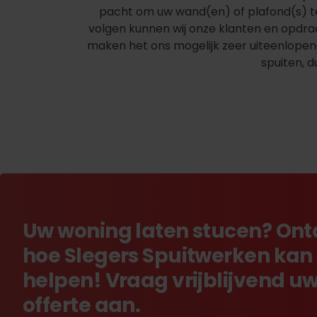
pacht om uw wand(en) of plafond(s) t
volgen kunnen wij onze klanten en opdrac
maken het ons mogelijk zeer uiteenlopende
spuiten, 
Uw woning laten stucen? On
hoe Slegers Spuitwerken kan
helpen! Vraag vrijblijvend u
offerte aan.