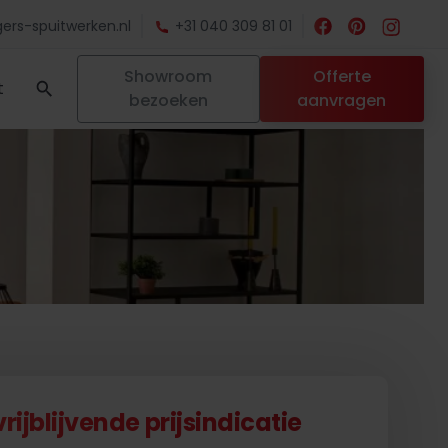
ers-spuitwerken.nl
+31 040 309 81 01
Showroom
Offerte
t
bezoeken
aanvragen
ijblijvende prijsindicatie