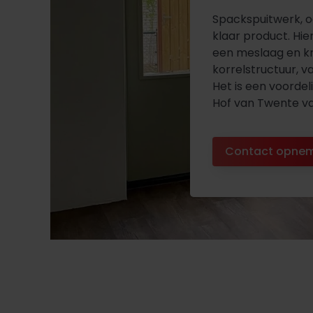
Spackspuitwerk, o
klaar product. Hie
een meslaag en kr
korrelstructuur, va
Het is een voorde
Hof van Twente va
Contact opne