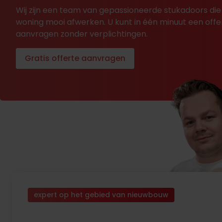
Wij zijn een team van gepassioneerde stukadoors die
woning mooi afwerken. U kunt in één minuut een offe
aanvragen zonder verplichtingen.
Gratis offerte aanvragen
expert op het gebied van nieuwbouw