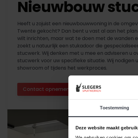
Nieuwbouw stu
Heeft u zojuist een nieuwbouwwoning in de omgev
Twente gekocht? Dan bent u vast al aan het plan
wilt inrichten, maar wat te doen met de wanden 
zoekt u natuurlijk een stukadoor die gespecialisee
stucwerk. Wij denken met u mee en adviseren u o
stucwerk voor uw specifieke situatie. Wij nodigen u
showroom of tijdens het werkproces.
Contact opnemen
Diensten bekijken
Toestemming
Deze website maakt gebruik
We gebruiken cookies om cont