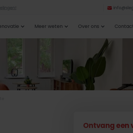
elingen!
info@sleg
enovatie
Meer weten
Over ons
Contac
te
Ontvang een vr