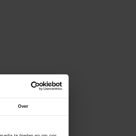
Over
 media te bieden en om ons