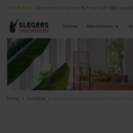
Beoordeeld met een
9.7
met ruim
150
beoord
Home
Nieuwbouw
R
»
»
Home
Overijssel
Nieuwbouw stukadoor Hof van Twen