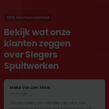
100% klanttevredenheid
Bekijk wat onze
klanten zeggen
over Slegers
Spuitwerken
Mieke Van Den Akker
via Google
Op aanraden van vrienden zijn wij in zee
gegaan met de Fa Slegers spuitwerken .Dit