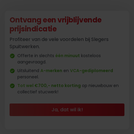
Ontvang een vrijblijvende
prijsindicatie
Profiteer van de vele voordelen bij Slegers
Spuitwerken.
Offerte in slechts
één minuut
kosteloos
aangevraagd.
Uitsluitend
A-merken
en
VCA-gediplomeerd
personeel.
Tot wel €700,- netto korting
op nieuwbouw en
collectief stucwerk!
Ja, dat wil ik!