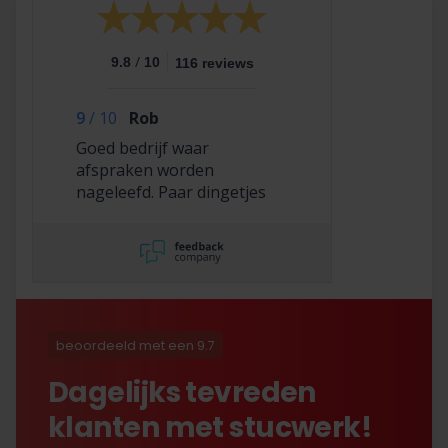
/
9.8
10
116 reviews
9
/
10
Rob
Goed bedrijf waar
afspraken worden
nageleefd. Paar dingetjes
mis maar zelf opgelost en
korting gekregen. Duurde
lang eer ik de sleutel
opgestuurd terug kreeg
met excuses , maar na
uitvoerig contact met Nick
is alles toch na
beoordeeld met een 9.7
tevredenheid opgelost.
Dagelijks tevreden
klanten met stucwerk!