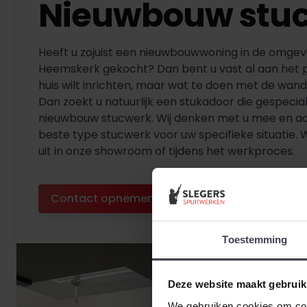
Nieuwbouw stu
Heeft u zojuist een nieuwbouwwoning in de omgev
Heemskerk gekocht? Dan bent u vast al aan het 
huis wilt inrichten, maar wat te doen met de wan
Dan zoekt u natuurlijk een stukadoor die gespeciali
nieuwbouw stucwerk. Wij denken met u mee en ad
beste type stucwerk voor uw specifieke situatie. 
uit in onze showroom of tijdens het werkproces.
Contact opnemen
Diensten bekijken
Toestemming
Deze website maakt gebruik
We gebruiken cookies om cont