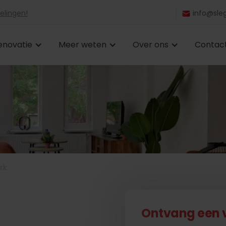
elingen!
info@sleg
enovatie
Meer weten
Over ons
Contac
rk
Ontvang een vr