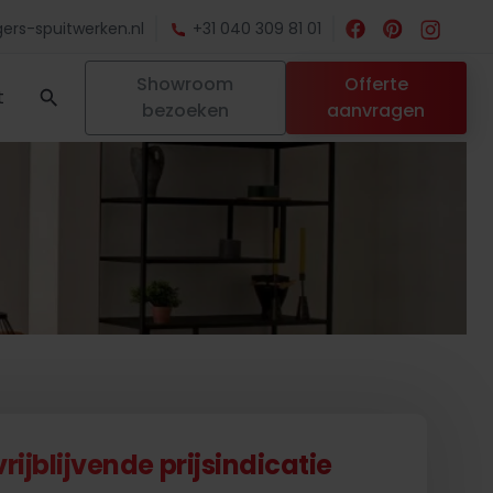
ers-spuitwerken.nl
+31 040 309 81 01
Showroom
Offerte
t
bezoeken
aanvragen
ijblijvende prijsindicatie