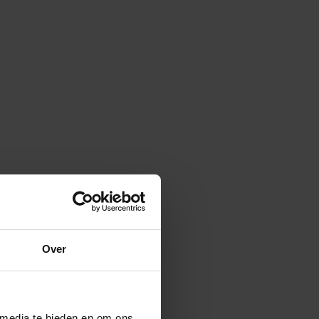
Over
 media te bieden en om ons