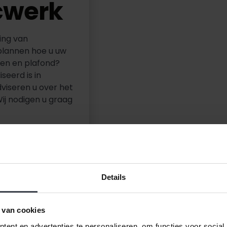
cwerk
ing van
plannen hoe u uw
den en plafond?
seerd is in
viseren u over het
Wij nodigen u graag
Details
 van cookies
ent en advertenties te personaliseren, om functies voor social