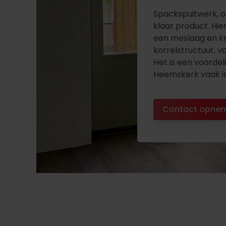
Spackspuitwerk, o
klaar product. Hie
een meslaag en kr
korrelstructuur, va
Het is een voorde
Heemskerk vaak in
Contact opne