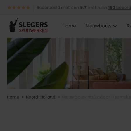
Beoordeeld met een
9.7
met ruim
150
beoord
Home
Nieuwbouw
R
»
»
Home
Noord-Holland
Nieuwbouw stukadoor Heemske