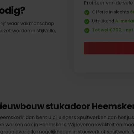
Profiteer van de vele
odig?
Offerte in slechts
é
Uitsluitend
A-merk
drijf waar vakmanschap
Tot wel €700,- net
t worden in stijlvolle,
ieuwbouw stukadoor Heemske
emskerk, dan bent u bij Slegers Spuitwerken aan het juist
en werken ook in Heemskerk. Wij leveren kwaliteit en ma
graag over alle mogelijkheden in stucwerk of spuitwerk. 