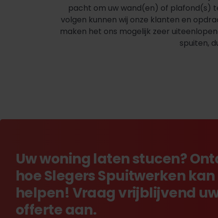
pacht om uw wand(en) of plafond(s) t
volgen kunnen wij onze klanten en opdrac
maken het ons mogelijk zeer uiteenlopende
spuiten, 
Uw woning laten stucen? On
hoe Slegers Spuitwerken kan
helpen! Vraag vrijblijvend u
offerte aan.