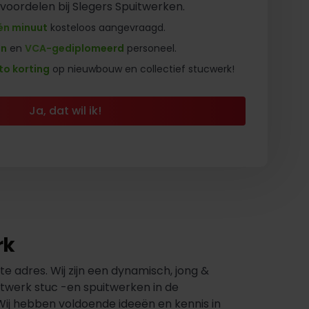
 voordelen bij Slegers Spuitwerken.
én minuut
kosteloos aangevraagd.
en
en
VCA-gediplomeerd
personeel.
to korting
op nieuwbouw en collectief stucwerk!
Ja, dat wil ik!
rk
e adres. Wij zijn een dynamisch, jong &
atwerk stuc -en spuitwerken in de
Wij hebben voldoende ideeën en kennis in