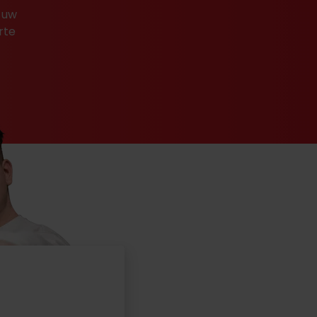
 uw
rte