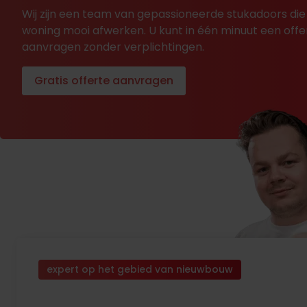
Wij zijn een team van gepassioneerde stukadoors die
woning mooi afwerken. U kunt in één minuut een offe
aanvragen zonder verplichtingen.
Gratis offerte aanvragen
expert op het gebied van nieuwbouw