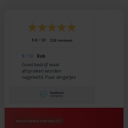
/
9.8
10
116 reviews
9
/
10
Rob
Goed bedrijf waar
afspraken worden
nageleefd. Paar dingetjes
mis maar zelf opgelost en
korting gekregen. Duurde
lang eer ik de sleutel
opgestuurd terug kreeg
met excuses , maar na
uitvoerig contact met Nick
is alles toch na
beoordeeld met een 9.7
tevredenheid opgelost.