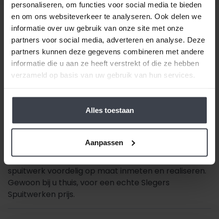
personaliseren, om functies voor social media te bieden
en om ons websiteverkeer te analyseren. Ook delen we
informatie over uw gebruik van onze site met onze
partners voor social media, adverteren en analyse. Deze
Beste klant, wanneer alles duurder wordt,
houden
partners kunnen deze gegevens combineren met andere
wij de prijzen laag.
Daarom zijn al onze extra
informatie die u aan ze heeft verstrekt of die ze hebben
services gratis of goed betaalbaar. Wilt u pas
verzameld op basis van uw gebruik van hun services.
volgend jaar uw woning laten stucen, dunpleisteren
of latexspuiten? Ook dat houden we betaalbaar, zo
spreken we samen met u een vaste prijs af en
Alles toestaan
houden wij ons aan de gemaakte prijsafspraak vanaf
de dag dat uw offerte getekend is -
ongeacht de
prijsverhogingen van concurrenten, materialen
Aanpassen
of aannemers
. Op zoek naar nóg meer gemak voor
een goede prijs, laat dan je stucwerk, pleisterwerk of
spuitwerk voordelig op maat inmeten en realiseren.
Gewoon bij u thuis, voor een echte Slegers
Spuitwerken prijs.