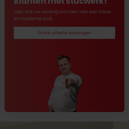
klanten met stucwerk!
Laat ook uw woning voorzien van een frisse
en moderne look.
Gratis offerte aanvragen