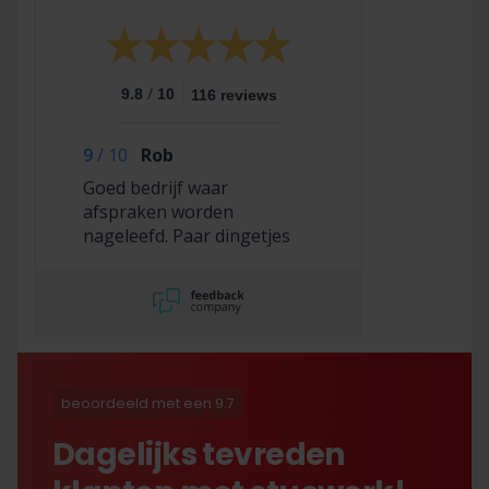
/
9.8
10
116 reviews
9
/
10
Rob
Goed bedrijf waar
afspraken worden
nageleefd. Paar dingetjes
mis maar zelf opgelost en
korting gekregen. Duurde
lang eer ik de sleutel
opgestuurd terug kreeg
met excuses , maar na
uitvoerig contact met Nick
is alles toch na
beoordeeld met een 9.7
tevredenheid opgelost.
Dagelijks tevreden