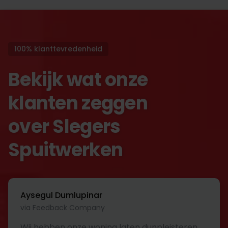
100% klanttevredenheid
Bekijk wat onze
klanten zeggen
over Slegers
Spuitwerken
Aysegul Dumlupinar
via Feedback Company
Wij hebben onze woning laten dunpleisteren