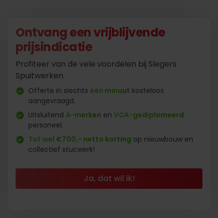
Ontvang een vrijblijvende
prijsindicatie
Profiteer van de vele voordelen bij Slegers
Spuitwerken.
Offerte in slechts
één minuut
kosteloos
aangevraagd.
Uitsluitend
A-merken
en
VCA-gediplomeerd
personeel.
Tot wel €700,- netto korting
op nieuwbouw en
collectief stucwerk!
Ja, dat wil ik!