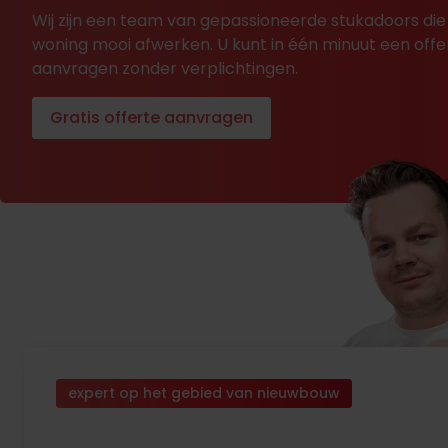
Wij zijn een team van gepassioneerde stukadoors die
woning mooi afwerken. U kunt in één minuut een offe
aanvragen zonder verplichtingen.
Gratis offerte aanvragen
expert op het gebied van nieuwbouw