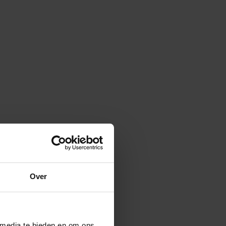
Over
 media te bieden en om ons