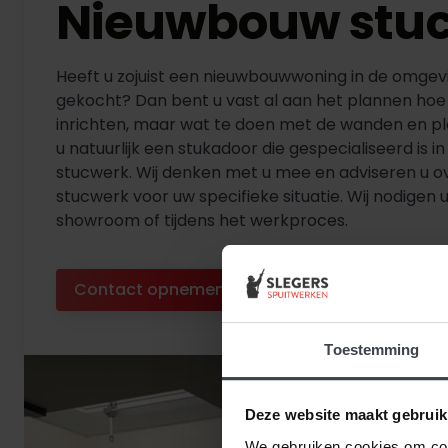
Nieuwbouw stu
Heeft u zojuist een nieuwbouwwoning in de omge
gekocht? Dan bent u vast al aan het plannen hoe u
inrichten, maar wat te doen met de wanden en p
u natuurlijk een stukadoor die gespecialiseerd is 
stucwerk. Wij denken met u mee en adviseren u o
stucwerk voor uw specifieke situatie. Wij nodigen u
showroom of tijdens het werkproces.
Contact opnemen
Diensten bekijken
Toestemming
Deze website maakt gebruik
We gebruiken cookies om cont