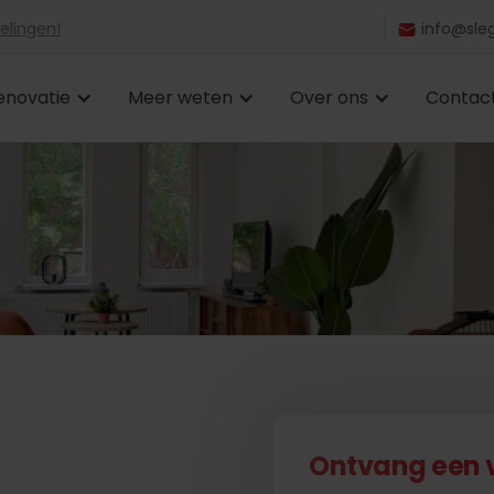
elingen!
info@sleg
enovatie
Meer weten
Over ons
Contac
Ontvang een vr