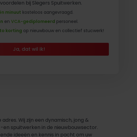
 voordelen bij Slegers Spuitwerken.
én minuut
kosteloos aangevraagd.
en
en
VCA-gediplomeerd
personeel.
to korting
op nieuwbouw en collectief stucwerk!
Ja, dat wil ik!
adres. Wij zijn een dynamisch, jong &
c -en spuitwerken in de nieuwbouwsector.
doende ideeën en kennis in pacht om uw