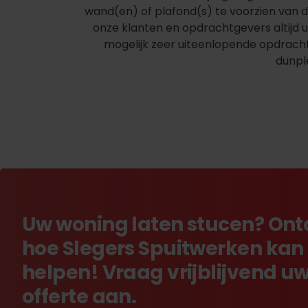
wand(en) of plafond(s) te voorzien van 
onze klanten en opdrachtgevers altijd 
mogelijk zeer uiteenlopende opdrachten
dunpl
Uw woning laten stucen? On
hoe Slegers Spuitwerken kan
helpen! Vraag vrijblijvend u
offerte aan.