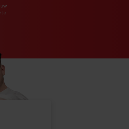
 uw
rte