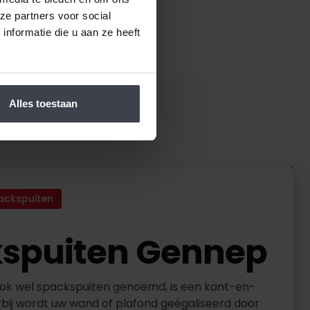
ze partners voor social
nformatie die u aan ze heeft
Alles toestaan
ackspuiten
spuiten Gennep
ok wel spackspuiten genoemd, is een kant-en-
rbij wordt uw wand of plafond geëgaliseerd door