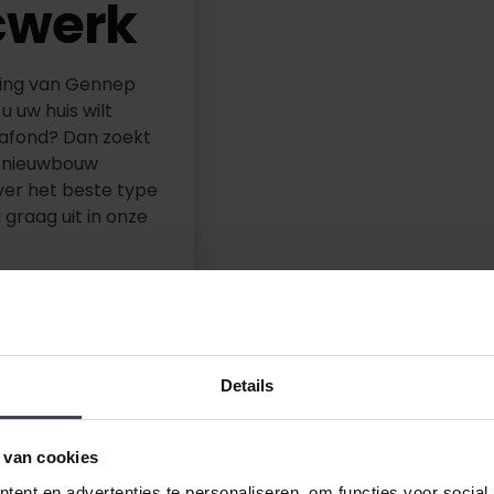
cwerk
ving van Gennep
 uw huis wilt
lafond? Dan zoekt
in nieuwbouw
ver het beste type
 graag uit in onze
Details
 van cookies
ent en advertenties te personaliseren, om functies voor social