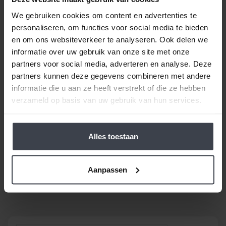
Beste klant, wanneer alles duurder wordt,
houden
We gebruiken cookies om content en advertenties te
wij de prijzen laag.
Daarom zijn al onze extra
personaliseren, om functies voor social media te bieden
services gratis of goed betaalbaar. Wilt u pas
en om ons websiteverkeer te analyseren. Ook delen we
volgend jaar uw woning laten stucen, dunpleisteren
informatie over uw gebruik van onze site met onze
of latexspuiten? Ook dat houden we betaalbaar, zo
partners voor social media, adverteren en analyse. Deze
spreken we samen met u een vaste prijs af en
partners kunnen deze gegevens combineren met andere
houden wij ons aan de gemaakte prijsafspraak vanaf
informatie die u aan ze heeft verstrekt of die ze hebben
de dag dat uw offerte getekend is -
ongeacht de
verzameld op basis van uw gebruik van hun services.
prijsverhogingen van concurrenten, materialen
of aannemers
. Op zoek naar nóg meer gemak voor
een goede prijs, laat dan je stucwerk, pleisterwerk of
Alles toestaan
spuitwerk voordelig op maat inmeten en realiseren.
Gewoon bij u thuis, voor een echte Slegers
Aanpassen
Spuitwerken prijs.