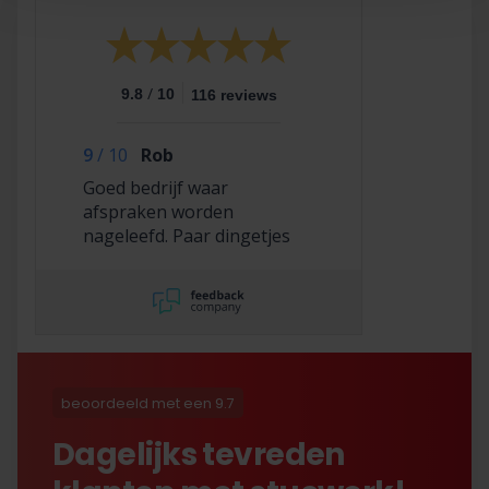
/
9.8
10
116 reviews
9
/
10
Rob
Goed bedrijf waar
afspraken worden
nageleefd. Paar dingetjes
mis maar zelf opgelost en
korting gekregen. Duurde
lang eer ik de sleutel
opgestuurd terug kreeg
met excuses , maar na
uitvoerig contact met Nick
is alles toch na
beoordeeld met een 9.7
tevredenheid opgelost.
Dagelijks tevreden