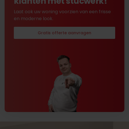
klanten met stucwerk!
Laat ook uw woning voorzien van een frisse
en moderne look.
Gratis offerte aanvragen