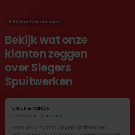
100% klanttevredenheid
Bekijk wat onze
klanten zeggen
over Slegers
Spuitwerken
Caius & Maddy
via Feedback Company
Onze ervaring met Slegers spuitwerken
hebben wij vanaf het eerste contactmoment