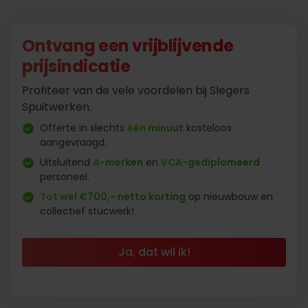
Ontvang een vrijblijvende
prijsindicatie
Profiteer van de vele voordelen bij Slegers
Spuitwerken.
Offerte in slechts
één minuut
kosteloos
aangevraagd.
Uitsluitend
A-merken
en
VCA-gediplomeerd
personeel.
Tot wel €700,- netto korting
op nieuwbouw en
collectief stucwerk!
Ja, dat wil ik!