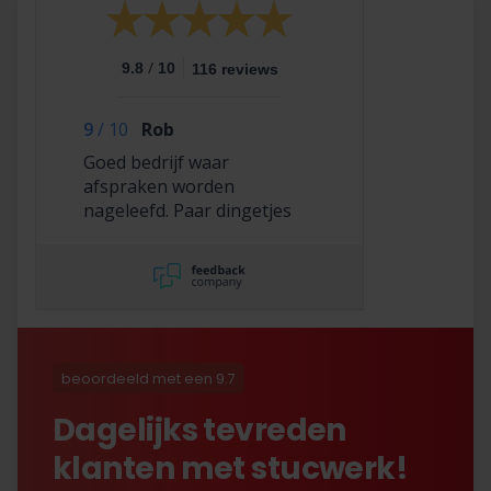
/
9.8
10
116 reviews
9
/
10
Rob
Goed bedrijf waar
afspraken worden
nageleefd. Paar dingetjes
mis maar zelf opgelost en
korting gekregen. Duurde
lang eer ik de sleutel
opgestuurd terug kreeg
met excuses , maar na
uitvoerig contact met Nick
is alles toch na
beoordeeld met een 9.7
tevredenheid opgelost.
Dagelijks tevreden
klanten met stucwerk!