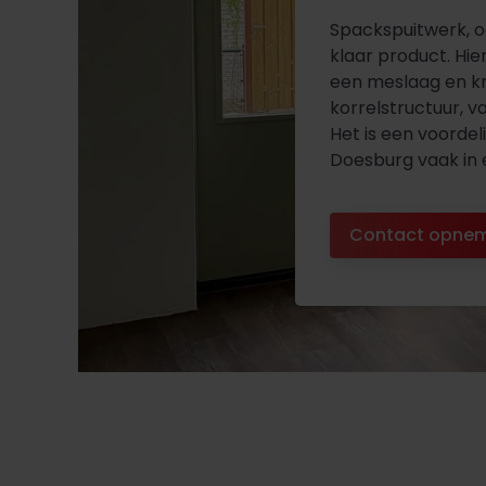
Spackspuitwerk, o
klaar product. Hie
een meslaag en kr
korrelstructuur, va
Het is een voorde
Doesburg vaak in 
Contact opne