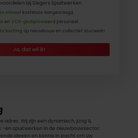
 voordelen bij Slegers Spuitwerken.
én minuut
kosteloos aangevraagd.
en
en
VCA-gediplomeerd
personeel.
to korting
op nieuwbouw en collectief stucwerk!
Ja, dat wil ik!
g
 adres. Wij zijn een dynamisch, jong &
uc -en spuitwerken in de nieuwbouwsector.
doende ideeën en kennis in pacht om uw