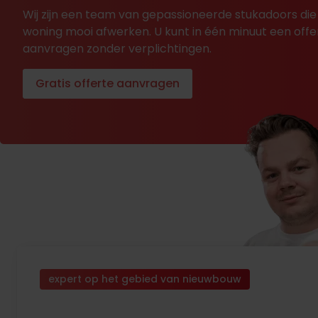
Wij zijn een team van gepassioneerde stukadoors die
woning mooi afwerken. U kunt in één minuut een offe
aanvragen zonder verplichtingen.
Gratis offerte aanvragen
expert op het gebied van nieuwbouw