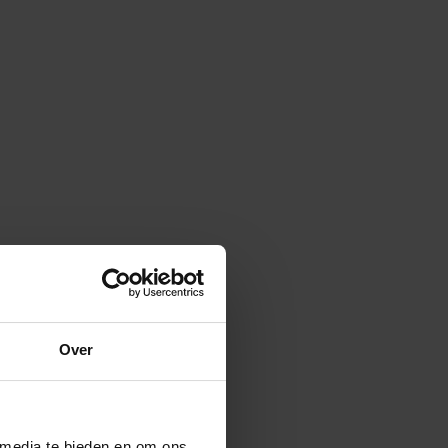
Over
 media te bieden en om ons