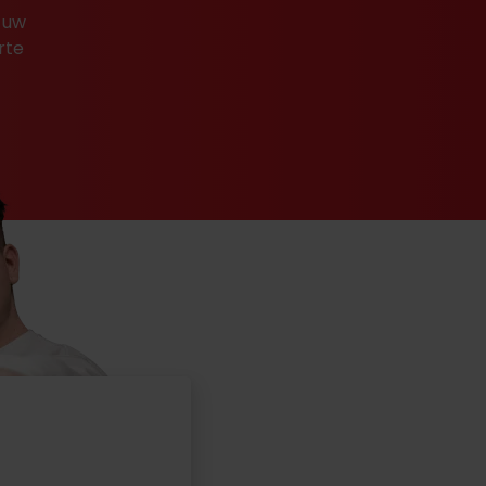
 uw
rte