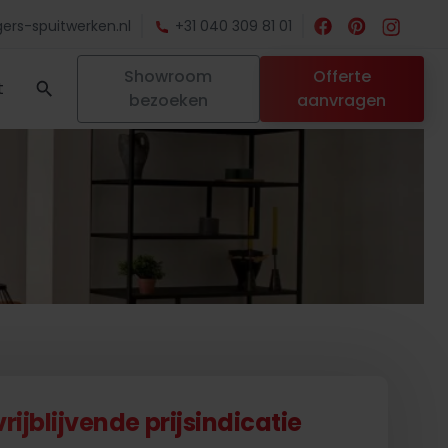
ers-spuitwerken.nl
+31 040 309 81 01
Showroom
Offerte
t
bezoeken
aanvragen
ijblijvende prijsindicatie