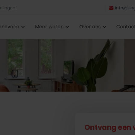
elingen!
info@sleg
enovatie
Meer weten
Over ons
Contac
Ontvang een vr