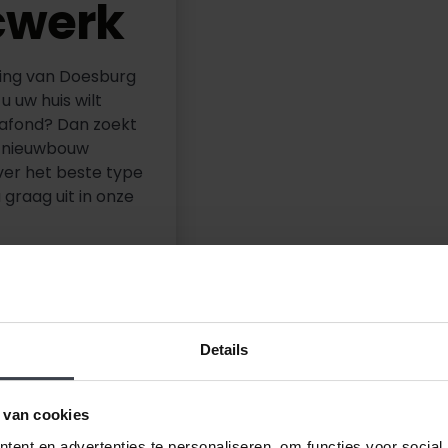
cwerk
ving van Doesburg
 uw huis wilt
lafond? Dan zoekt
in nieuwbouw
ver het beste type
 graag uit in onze
Details
 van cookies
ent en advertenties te personaliseren, om functies voor social