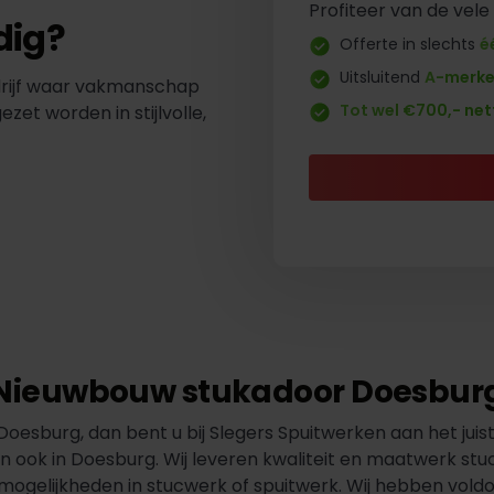
Profiteer van de vele
dig?
Offerte in slechts
é
Uitsluitend
A-merk
drijf waar vakmanschap
Tot wel €700,- net
t worden in stijlvolle,
Nieuwbouw stukadoor Doesbur
oesburg, dan bent u bij Slegers Spuitwerken aan het juiste
n ook in Doesburg. Wij leveren kwaliteit en maatwerk st
e mogelijkheden in stucwerk of spuitwerk. Wij hebben vol