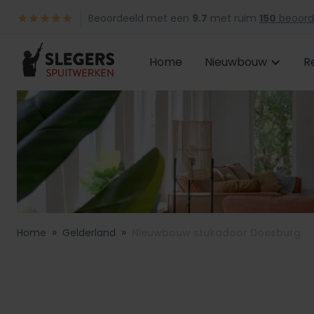
Beoordeeld met een
9.7
met ruim
150
beoord
Home
Nieuwbouw
R
»
»
Home
Gelderland
Nieuwbouw stukadoor Doesburg