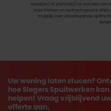
wand(en) of plafond(s) te voorzien van 
onze klanten en opdrachtgevers altijd 
mogelijk zeer uiteenlopende opdrachten
dunpl
Uw woning laten stucen? On
hoe Slegers Spuitwerken kan
helpen! Vraag vrijblijvend u
offerte aan.