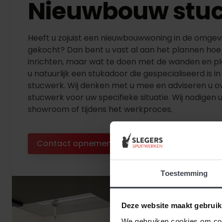
Nieuwbouw stu
Heeft u zojuist een nieuwbouwwoning in de omge
gekocht? Dan bent u vast al aan het plannen hoe u
inrichten, maar wat te doen met de wanden en p
u natuurlijk een stukadoor die gespecialiseerd is 
stucwerk. Wij denken met u mee en adviseren u o
stucwerk voor uw specifieke situatie. Wij nodigen u
showroom of tijdens het werkproces.
Contact opnemen
Diensten bekijken
Toestemming
Deze website maakt gebruik
We gebruiken cookies om cont