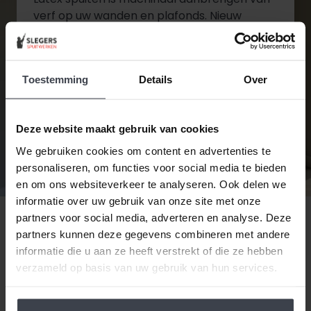
verf op uw wanden en plafonds. Nieuw
stucwerk wordt eerst geschuurd, daarna
wordt de eerste laag aangebracht.
Vervolgens worden oneffenheden
Toestemming
Details
Over
verwijderd en de inwendige hoeken worden
gekit. Wanneer het stucwerk in de juiste
staat is wordt de tweede en laatste laag
Deze website maakt gebruik van cookies
aangebracht.
We gebruiken cookies om content en advertenties te
personaliseren, om functies voor social media te bieden
Diensten bekijken
en om ons websiteverkeer te analyseren. Ook delen we
informatie over uw gebruik van onze site met onze
Contact opnemen
partners voor social media, adverteren en analyse. Deze
partners kunnen deze gegevens combineren met andere
informatie die u aan ze heeft verstrekt of die ze hebben
verzameld op basis van uw gebruik van hun services.