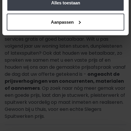
Alles toestaan
Aanpassen
Beste klant, wanneer alles duurder wordt,
houden
wij de prijzen laag.
Daarom zijn al onze extra
services gratis of goed betaalbaar. Wilt u pas
volgend jaar uw woning laten stucen, dunpleisteren
of latexspuiten? Ook dat houden we betaalbaar, zo
spreken we samen met u een vaste prijs af en
houden wij ons aan de gemaakte prijsafspraak vanaf
de dag dat uw offerte getekend is -
ongeacht de
prijsverhogingen van concurrenten, materialen
of aannemers
. Op zoek naar nóg meer gemak voor
een goede prijs, laat dan je stucwerk, pleisterwerk of
spuitwerk voordelig op maat inmeten en realiseren.
Gewoon bij u thuis, voor een echte Slegers
Spuitwerken prijs.