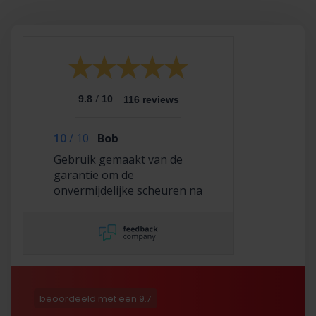
/
9.8
10
116 reviews
10
/
10
Bob
Gebruik gemaakt van de
garantie om de
onvermijdelijke scheuren na
2,5 jaar te laten repareren
en dat hebben ze super
netjes gedaan!
beoordeeld met een 9.7