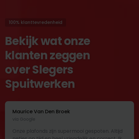
100% klanttevredenheid
Bekijk wat onze
klanten zeggen
over Slegers
Spuitwerken
Maurice Van Den Broek
via Google
Onze plafonds zijn supermooi gespoten. Altijd
netjes op tijd en heel vriendelijk en correct. Ik