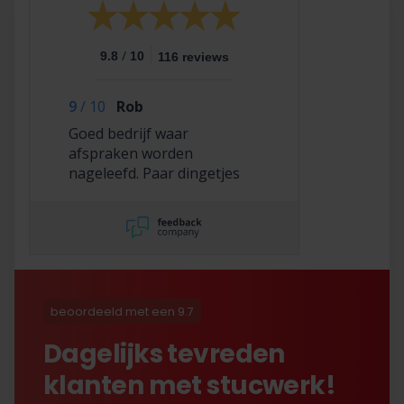
/
9.8
10
116 reviews
9
/
10
Rob
Goed bedrijf waar
afspraken worden
nageleefd. Paar dingetjes
mis maar zelf opgelost en
korting gekregen. Duurde
lang eer ik de sleutel
opgestuurd terug kreeg
met excuses , maar na
uitvoerig contact met Nick
is alles toch na
beoordeeld met een 9.7
tevredenheid opgelost.
Dagelijks tevreden
klanten met stucwerk!