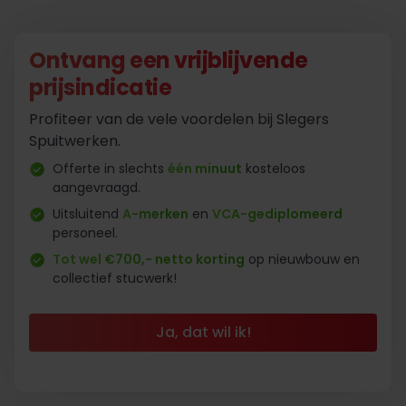
Ontvang een vrijblijvende
prijsindicatie
Profiteer van de vele voordelen bij Slegers
Spuitwerken.
Offerte in slechts
één minuut
kosteloos
aangevraagd.
Uitsluitend
A-merken
en
VCA-gediplomeerd
personeel.
Tot wel €700,- netto korting
op nieuwbouw en
collectief stucwerk!
Ja, dat wil ik!