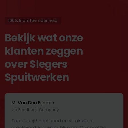
100% klanttevredenheid
Bekijk wat onze
klanten zeggen
over Slegers
Spuitwerken
M. Van Den Eijnden
via Feedback Company
Top bedrijf! Heel goed en strak werk
afgeleverd, we zijn er blij mee! Ook prettig