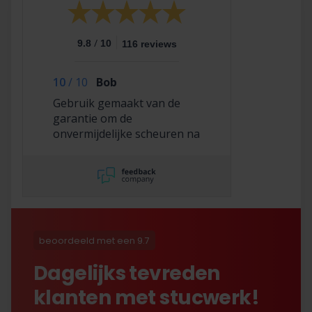
/
9.8
10
116 reviews
10
/
10
Bob
Gebruik gemaakt van de
garantie om de
onvermijdelijke scheuren na
2,5 jaar te laten repareren
en dat hebben ze super
netjes gedaan!
beoordeeld met een 9.7
Dagelijks tevreden
klanten met stucwerk!