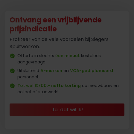
Ontvang een vrijblijvende
prijsindicatie
Profiteer van de vele voordelen bij Slegers
Spuitwerken.
Offerte in slechts
één minuut
kosteloos
aangevraagd.
Uitsluitend
A-merken
en
VCA-gediplomeerd
personeel.
Tot wel €700,- netto korting
op nieuwbouw en
collectief stucwerk!
Ja, dat wil ik!