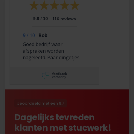
/
9.8
10
116 reviews
9
/
10
Rob
Goed bedrijf waar
afspraken worden
nageleefd. Paar dingetjes
mis maar zelf opgelost en
korting gekregen. Duurde
lang eer ik de sleutel
opgestuurd terug kreeg
met excuses , maar na
uitvoerig contact met Nick
is alles toch na
beoordeeld met een 9.7
tevredenheid opgelost.
Dagelijks tevreden
klanten met stucwerk!