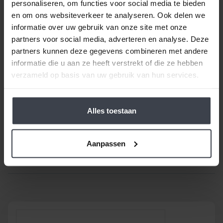
Beste klant, wanneer alles duurder wordt,
houden
personaliseren, om functies voor social media te bieden
wij de prijzen laag.
Daarom zijn al onze extra
en om ons websiteverkeer te analyseren. Ook delen we
services gratis of goed betaalbaar. Wilt u pas
informatie over uw gebruik van onze site met onze
volgend jaar uw woning laten stucen, dunpleisteren
partners voor social media, adverteren en analyse. Deze
of latexspuiten? Ook dat houden we betaalbaar, zo
partners kunnen deze gegevens combineren met andere
spreken we samen met u een vaste prijs af en
informatie die u aan ze heeft verstrekt of die ze hebben
houden wij ons aan de gemaakte prijsafspraak vanaf
verzameld op basis van uw gebruik van hun services.
de dag dat uw offerte getekend is -
ongeacht de
prijsverhogingen van concurrenten, materialen
of aannemers
. Op zoek naar nóg meer gemak voor
Alles toestaan
een goede prijs, laat dan je stucwerk, pleisterwerk of
spuitwerk voordelig op maat inmeten en realiseren.
Aanpassen
Gewoon bij u thuis, voor een echte Slegers
Spuitwerken prijs.