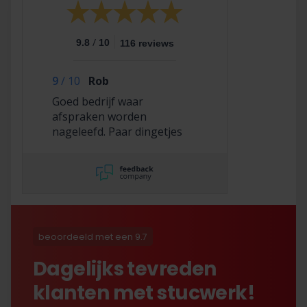
/
9.8
10
116 reviews
9
/
10
Rob
Goed bedrijf waar
afspraken worden
nageleefd. Paar dingetjes
mis maar zelf opgelost en
korting gekregen. Duurde
lang eer ik de sleutel
opgestuurd terug kreeg
met excuses , maar na
uitvoerig contact met Nick
is alles toch na
beoordeeld met een 9.7
tevredenheid opgelost.
Dagelijks tevreden
klanten met stucwerk!