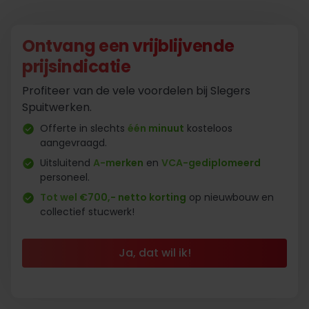
Ontvang een vrijblijvende
prijsindicatie
Profiteer van de vele voordelen bij Slegers
Spuitwerken.
Offerte in slechts
één minuut
kosteloos
aangevraagd.
Uitsluitend
A-merken
en
VCA-gediplomeerd
personeel.
Tot wel €700,- netto korting
op nieuwbouw en
collectief stucwerk!
Ja, dat wil ik!