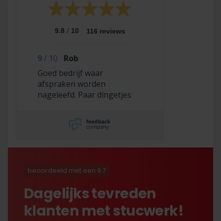
/
9.8
10
116 reviews
9
/
10
Rob
Goed bedrijf waar
afspraken worden
nageleefd. Paar dingetjes
mis maar zelf opgelost en
korting gekregen. Duurde
lang eer ik de sleutel
opgestuurd terug kreeg
met excuses , maar na
uitvoerig contact met Nick
is alles toch na
beoordeeld met een 9.7
tevredenheid opgelost.
Dagelijks tevreden
klanten met stucwerk!