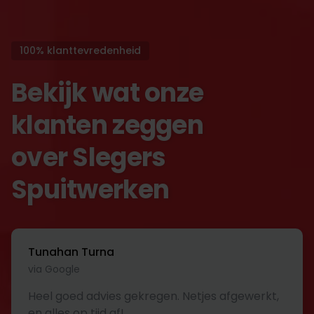
100% klanttevredenheid
Bekijk wat onze
klanten zeggen
over Slegers
Spuitwerken
Tunahan Turna
via Google
Heel goed advies gekregen. Netjes afgewerkt,
en alles op tijd af!