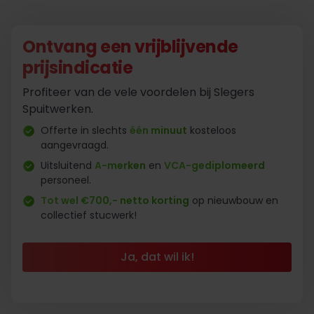
Ontvang een vrijblijvende
prijsindicatie
Profiteer van de vele voordelen bij Slegers
Spuitwerken.
Offerte in slechts
één minuut
kosteloos
aangevraagd.
Uitsluitend
A-merken
en
VCA-gediplomeerd
personeel.
Tot wel €700,- netto korting
op nieuwbouw en
collectief stucwerk!
Ja, dat wil ik!