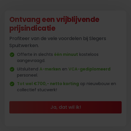
Ontvang een vrijblijvende
prijsindicatie
Profiteer van de vele voordelen bij Slegers
Spuitwerken.
Offerte in slechts
één minuut
kosteloos
aangevraagd.
Uitsluitend
A-merken
en
VCA-gediplomeerd
personeel.
Tot wel €700,- netto korting
op nieuwbouw en
collectief stucwerk!
Ja, dat wil ik!