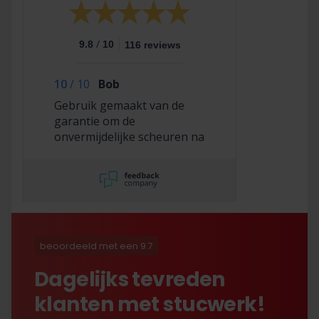
/
9.8
10
116 reviews
10
/
10
Bob
Gebruik gemaakt van de
garantie om de
onvermijdelijke scheuren na
2,5 jaar te laten repareren
en dat hebben ze super
netjes gedaan!
beoordeeld met een 9.7
Dagelijks tevreden
klanten met stucwerk!