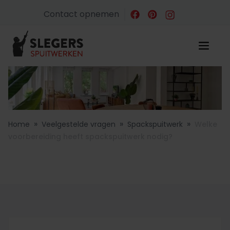
Contact opnemen
»
»
»
Home
Veelgestelde vragen
Spackspuitwerk
Welke
voorbereiding heeft spackspuitwerk nodig?