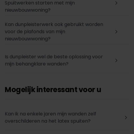
Spuitwerken starten met mijn
arrow_forward_ios
nieuwbouwwoning?
Kan dunpleisterwerk ook gebruikt worden
voor de plafonds van mijn
arrow_forward_ios
nieuwbouwwoning?
Is dunpleister wel de beste oplossing voor
arrow_forward_ios
mijn behangklare wanden?
Mogelijk interessant voor u
Kan ik na enkele jaren mijn wanden zelf
arrow_forward_ios
overschilderen na het latex spuiten?