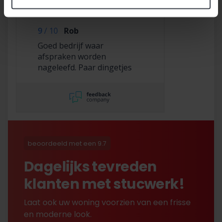
/
9.8
10
116 reviews
9
/
10
Rob
Goed bedrijf waar
afspraken worden
nageleefd. Paar dingetjes
mis maar zelf opgelost en
korting gekregen. Duurde
lang eer ik de sleutel
opgestuurd terug kreeg
met excuses , maar na
uitvoerig contact met Nick
is alles toch na
beoordeeld met een 9.7
tevredenheid opgelost.
Dagelijks tevreden
klanten met stucwerk!
Laat ook uw woning voorzien van een frisse
en moderne look.