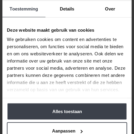
volgend jaar uw woning laten stucen, dunpleisteren
Toestemming
Details
Over
of latexspuiten? Ook dat houden we betaalbaar, zo
spreken we samen met u een vaste prijs af en
houden wij ons aan de gemaakte prijsafspraak vanaf
Deze website maakt gebruik van cookies
de dag dat uw offerte getekend is -
ongeacht de
We gebruiken cookies om content en advertenties te
prijsverhogingen van concurrenten, materialen
personaliseren, om functies voor social media te bieden
of aannemers
. Op zoek naar nóg meer gemak voor
en om ons websiteverkeer te analyseren. Ook delen we
een goede prijs, laat dan je stucwerk, pleisterwerk of
informatie over uw gebruik van onze site met onze
spuitwerk voordelig op maat inmeten en realiseren.
partners voor social media, adverteren en analyse. Deze
Gewoon bij u thuis, voor een echte Slegers
partners kunnen deze gegevens combineren met andere
Spuitwerken prijs.
informatie die u aan ze heeft verstrekt of die ze hebben
verzameld op basis van uw gebruik van hun services.
Alles toestaan
Aanpassen