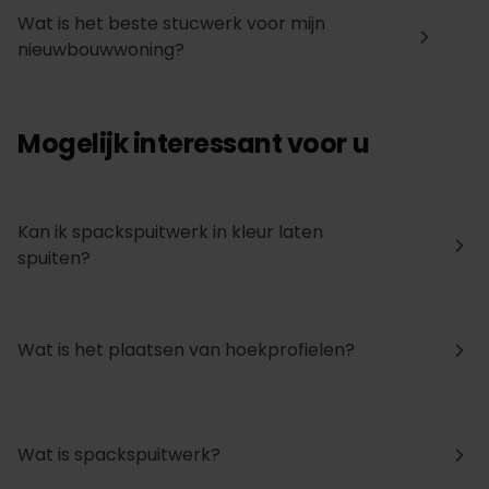
Wat is het beste stucwerk voor mijn
arrow_forward_ios
nieuwbouwwoning?
Mogelijk interessant voor u
Kan ik spackspuitwerk in kleur laten
arrow_forward_ios
spuiten?
Wat is het plaatsen van hoekprofielen?
arrow_forward_ios
Wat is spackspuitwerk?
arrow_forward_ios