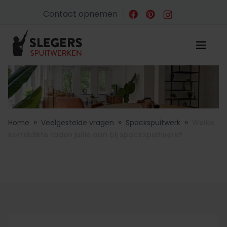
Contact opnemen
»
»
»
Home
Veelgestelde vragen
Spackspuitwerk
Welke
korreldikte raden jullie aan bij spackspuitwerk?