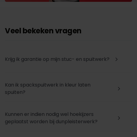
Veel bekeken vragen
Krijg ik garantie op mijn stuc- en spuitwerk?
arrow_forward_ios
Kan ik spackspuitwerk in kleur laten
arrow_forward_ios
spuiten?
Kunnen er indien nodig wel hoekijzers
arrow_forward_ios
geplaatst worden bij dunpleisterwerk?