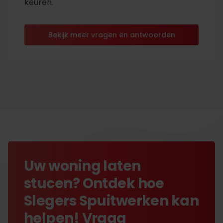
keuren.
Bekijk meer vragen en antwoorden
Uw woning laten
stucen? Ontdek hoe
Slegers Spuitwerken kan
helpen! Vraag