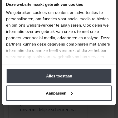
Deze website maakt gebruik van cookies
een goede prijs, laat dan je stucwerk, pleisterwerk of
spuitwerk voordelig op maat inmeten en realiseren.
We gebruiken cookies om content en advertenties te
Gewoon bij u thuis, voor een echte Slegers
personaliseren, om functies voor social media te bieden
Spuitwerken prijs.
en om ons websiteverkeer te analyseren. Ook delen we
informatie over uw gebruik van onze site met onze
partners voor social media, adverteren en analyse. Deze
partners kunnen deze gegevens combineren met andere
informatie die u aan ze heeft verstrekt of die ze hebben
verzameld op basis van uw gebruik van hun services.
/
9.8
10
116 reviews
Alles toestaan
10
/
10
Bob
Aanpassen
Gebruik gemaakt van de
garantie om de
onvermijdelijke scheuren na
2,5 jaar te laten repareren