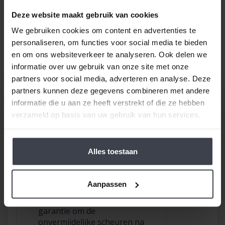
prijsverhogingen van concurrenten, materialen
of aannemers
. Op zoek naar nóg meer gemak voor
Deze website maakt gebruik van cookies
een goede prijs, laat dan je stucwerk, pleisterwerk of
We gebruiken cookies om content en advertenties te
spuitwerk voordelig op maat inmeten en realiseren.
personaliseren, om functies voor social media te bieden
Gewoon bij u thuis, voor een echte Slegers
en om ons websiteverkeer te analyseren. Ook delen we
Spuitwerken prijs.
informatie over uw gebruik van onze site met onze
partners voor social media, adverteren en analyse. Deze
partners kunnen deze gegevens combineren met andere
informatie die u aan ze heeft verstrekt of die ze hebben
verzameld op basis van uw gebruik van hun services.
Alles toestaan
/
9.8
10
116 reviews
10
/
10
Bob
Aanpassen
Gebruik gemaakt van de
garantie om de
onvermijdelijke scheuren na