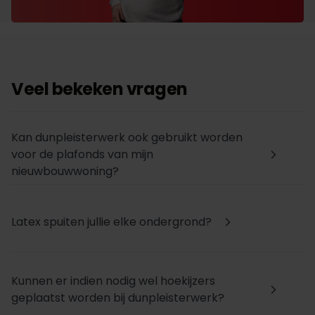
Veel bekeken vragen
Kan dunpleisterwerk ook gebruikt worden
voor de plafonds van mijn
arrow_forward_ios
nieuwbouwwoning?
Latex spuiten jullie elke ondergrond?
arrow_forward_ios
Kunnen er indien nodig wel hoekijzers
arrow_forward_ios
geplaatst worden bij dunpleisterwerk?