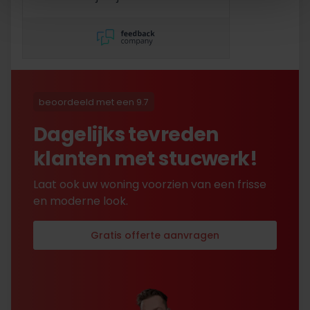
2,5 jaar te laten repareren
en dat hebben ze super
netjes gedaan!
beoordeeld met een 9.7
Dagelijks tevreden
klanten met stucwerk!
Laat ook uw woning voorzien van een frisse
en moderne look.
Gratis offerte aanvragen