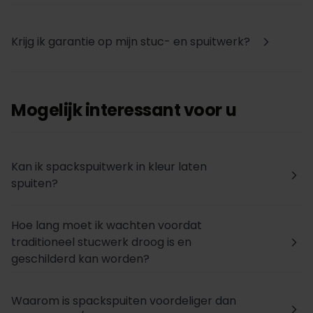
Krijg ik garantie op mijn stuc- en spuitwerk?
arrow_forward_ios
Mogelijk interessant voor u
Kan ik spackspuitwerk in kleur laten
arrow_forward_ios
spuiten?
Hoe lang moet ik wachten voordat
traditioneel stucwerk droog is en
arrow_forward_ios
geschilderd kan worden?
Waarom is spackspuiten voordeliger dan
arrow_forward_ios