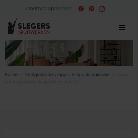
Contact opnemen
»
»
»
Home
Veelgestelde vragen
Spackspuitwerk
Voor
welke panden is spack geschikt?