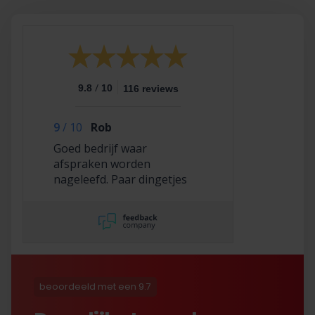
/
9.8
10
116 reviews
9
/
10
Rob
Goed bedrijf waar
afspraken worden
nageleefd. Paar dingetjes
mis maar zelf opgelost en
korting gekregen. Duurde
lang eer ik de sleutel
opgestuurd terug kreeg
met excuses , maar na
uitvoerig contact met Nick
is alles toch na
beoordeeld met een 9.7
tevredenheid opgelost.