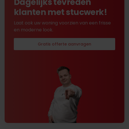
Dagelijks tevreden
klanten met stucwerk!
Laat ook uw woning voorzien van een frisse
en moderne look.
Gratis offerte aanvragen