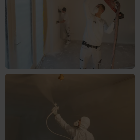
Topkwaliteit nieuwbouw
stucwerk