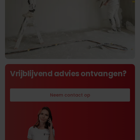
De beste prijs-kwaliteit
Vrijblijvend advies ontvangen?
verhouding
Neem contact op