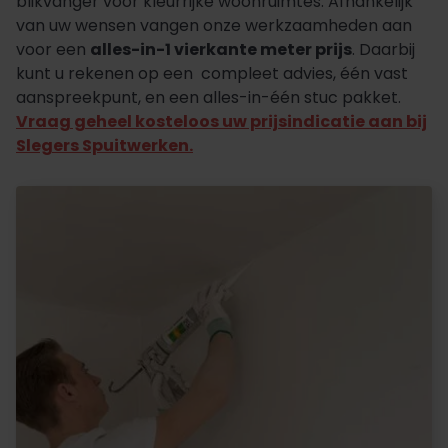
blikvanger voor kleurrijke woonruimtes. Afhankelijk
van uw wensen vangen onze werkzaamheden aan
voor een
alles-in-1 vierkante meter prijs
. Daarbij
kunt u rekenen op een compleet advies, één vast
aanspreekpunt, en een alles-in-één stuc pakket.
Vraag geheel kosteloos uw prijsindicatie aan bij
Slegers Spuitwerken.