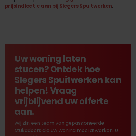
prijsindicatie aan bij Slegers Spuitwerken
.
Uw woning laten
stucen? Ontdek hoe
Slegers Spuitwerken kan
helpen! Vraag
vrijblijvend uw offerte
aan.
Wij zijn een team van gepassioneerde
stukadoors die uw woning mooi afwerken. U