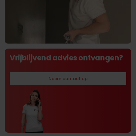
De beste prijs kwaliteit
Vrijblijvend advies ontvangen?
verhouding in stucwerk
Neem contact op