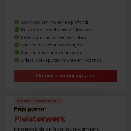
Spackspuiten muren en plafonds
Duurzame schrobklasse 1 latex verf
Beter dan traditioneel verfrollen
Spuiten nieuwbouw woningen
Spuiten bestaande woningen
Airless latex spuiten muren en plafonds
Klik hier voor prijsopgave
COLLECTIEF OOK MOGELIJK
Prijs per m²
PRIJSFAVORIET
!
Pleisterwerk
Pleisteren is de perfecte keuze wanneer u