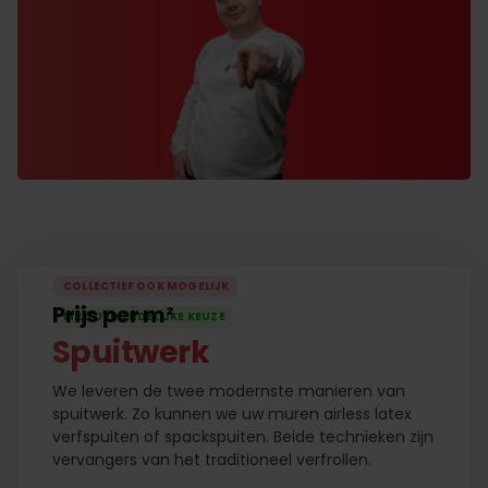
COLLECTIEF OOK MOGELIJK
Prijs per m²
MILIEUVRIENDELIJKE KEUZE
Spuitwerk
We leveren de twee modernste manieren van
spuitwerk. Zo kunnen we uw muren airless latex
verfspuiten of spackspuiten. Beide technieken zijn
vervangers van het traditioneel verfrollen.