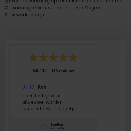
spuitwerk voordelig op maat inmeten en realiseren.
Gewoon bij u thuis, voor een echte Slegers
Spuitwerken prijs.
/
9.8
10
116 reviews
9
/
10
Rob
Goed bedrijf waar
afspraken worden
nageleefd. Paar dingetjes
mis maar zelf opgelost en
korting gekregen. Duurde
lang eer ik de sleutel