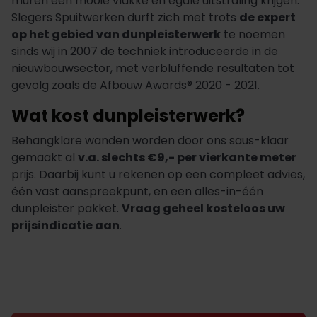
muren een mooie vlakke en egale uitstraling krijgen.
Slegers Spuitwerken durft zich met trots
de expert
op het gebied van dunpleisterwerk
te noemen
sinds wij in 2007 de techniek introduceerde in de
nieuwbouwsector, met verbluffende resultaten tot
gevolg zoals de Afbouw Awards® 2020 - 2021.
Wat kost dunpleisterwerk?
Behangklare wanden worden door ons saus-klaar
gemaakt al
v.a. slechts €9,- per vierkante meter
prijs. Daarbij kunt u rekenen op een compleet advies,
één vast aanspreekpunt, en een alles-in-één
dunpleister pakket.
Vraag geheel kosteloos uw
prijsindicatie aan
.