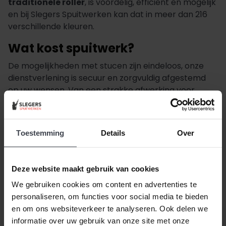
traditionele roller
, is voordelig, efficiënt en mogelijk
en bij Slegers Spuitwerken kan dat in meer dan 216
verschillende kleuren.
Wat kost spuitwerk?
De mogelijkheden met stucen zijn eindeloos, onze
dienstverlening is secuur en zorgvuldig afgestemd
op uw wensen. Van een strakke afwerking voor
esthetisch interieur tot een echte blikvanger voor
kleurrijke woonruimtes. Afhankelijk van uw wensen
vangen onze werkzaamheden aan al
v.a. slechts
Toestemming
Details
Over
€7,- per vierkante meter
prijs. Daarbij kunt u
rekenen op een compleet advies, één vast
aanspreekpunt, en een alles-in-één spuitwerk
Deze website maakt gebruik van cookies
pakket.
Vraag geheel kosteloos uw prijsindicatie
We gebruiken cookies om content en advertenties te
aan
.
personaliseren, om functies voor social media te bieden
en om ons websiteverkeer te analyseren. Ook delen we
informatie over uw gebruik van onze site met onze