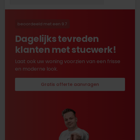
opgestuurd terug kreeg
met excuses , maar na
uitvoerig contact met Nick
is alles toch na
beoordeeld met een 9.7
tevredenheid opgelost.
Dagelijks tevreden
klanten met stucwerk!
Laat ook uw woning voorzien van een frisse
en moderne look.
Gratis offerte aanvragen