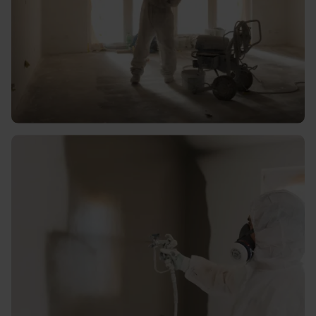
Hoogwaardig en duurzaam
latex spuiten