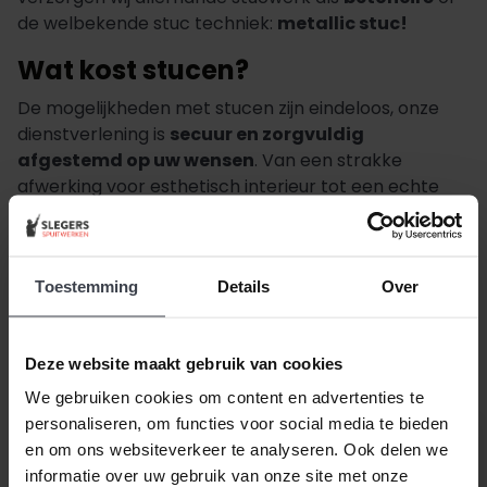
de welbekende stuc techniek:
metallic stuc!
Wat kost stucen?
De mogelijkheden met stucen zijn eindeloos, onze
dienstverlening is
secuur en zorgvuldig
afgestemd op uw wensen
. Van een strakke
afwerking voor esthetisch interieur tot een echte
blikvanger voor kleurrijke woonruimtes. Afhankelijk
van uw wensen vangen onze werkzaamheden aan
voor een
alles-in-1 vierkante meter prijs
. Daarbij
Toestemming
Details
Over
kunt u rekenen op een compleet advies, één vast
aanspreekpunt, en een alles-in-één stuc pakket.
Vraag geheel kosteloos uw prijsindicatie aan bij
Deze website maakt gebruik van cookies
Slegers Spuitwerken.
We gebruiken cookies om content en advertenties te
personaliseren, om functies voor social media te bieden
en om ons websiteverkeer te analyseren. Ook delen we
informatie over uw gebruik van onze site met onze