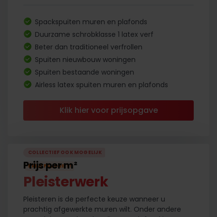
Spackspuiten muren en plafonds
Duurzame schrobklasse 1 latex verf
Beter dan traditioneel verfrollen
Spuiten nieuwbouw woningen
Spuiten bestaande woningen
Airless latex spuiten muren en plafonds
Klik hier voor prijsopgave
COLLECTIEF OOK MOGELIJK
Prijs per m²
PRIJSFAVORIET
!
Pleisterwerk
Pleisteren is de perfecte keuze wanneer u
prachtig afgewerkte muren wilt. Onder andere