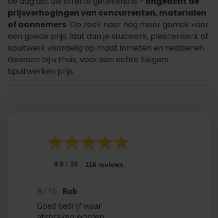
de dag dat uw offerte getekend is -
ongeacht de
prijsverhogingen van concurrenten, materialen
of aannemers
. Op zoek naar nóg meer gemak voor
een goede prijs, laat dan je stucwerk, pleisterwerk of
spuitwerk voordelig op maat inmeten en realiseren.
Gewoon bij u thuis, voor een echte Slegers
Spuitwerken prijs.
/
9.8
10
116 reviews
9
/
10
Rob
Goed bedrijf waar
afspraken worden