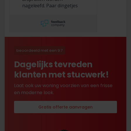
nageleefd. Paar dingetjes
mis maar zelf opgelost en
korting gekregen. Duurde
lang eer ik de sleutel
opgestuurd terug kreeg
met excuses , maar na
uitvoerig contact met Nick
is alles toch na
beoordeeld met een 9.7
tevredenheid opgelost.
Dagelijks tevreden
klanten met stucwerk!
Laat ook uw woning voorzien van een frisse
en moderne look.
Gratis offerte aanvragen