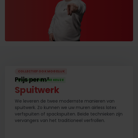
COLLECTIEF OOK MOGELIJK
Prijs per m²
MILIEUVRIENDELIJKE KEUZE
Spuitwerk
We leveren de twee modernste manieren van
spuitwerk. Zo kunnen we uw muren airless latex
verfspuiten of spackspuiten. Beide technieken zijn
vervangers van het traditioneel verfrollen.