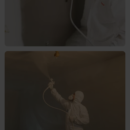
Strak en glad spuitwerk voor
muren en plafonds