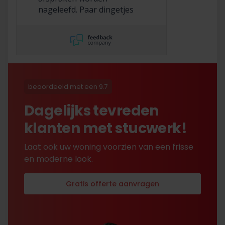
nageleefd. Paar dingetjes
mis maar zelf opgelost en
korting gekregen. Duurde
lang eer ik de sleutel
opgestuurd terug kreeg
met excuses , maar na
uitvoerig contact met Nick
is alles toch na
beoordeeld met een 9.7
tevredenheid opgelost.
Dagelijks tevreden
klanten met stucwerk!
Laat ook uw woning voorzien van een frisse
en moderne look.
Gratis offerte aanvragen