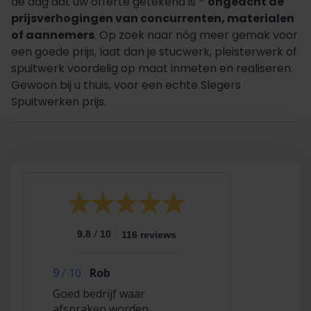
de dag dat uw offerte getekend is -
ongeacht de
prijsverhogingen van concurrenten, materialen
of aannemers
. Op zoek naar nóg meer gemak voor
een goede prijs, laat dan je stucwerk, pleisterwerk of
spuitwerk voordelig op maat inmeten en realiseren.
Gewoon bij u thuis, voor een echte Slegers
Spuitwerken prijs.
/
9.8
10
116 reviews
9
/
10
Rob
Goed bedrijf waar
afspraken worden