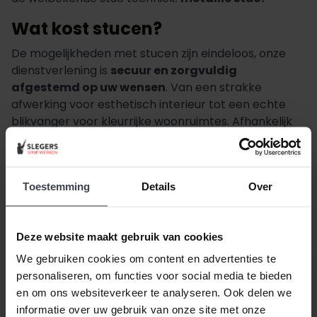
Wat kost stucen?
De mogelijkheden met stucen zijn eindeloos, onze
dienstverlening is
secuur en zorgvuldig
afgestemd op uw wensen
. Van een strakke
afwerking voor esthetisch interieur tot een echte
blikvanger voor kleurrijke woonruimtes. Afhankelijk
van uw wensen vangen onze werkzaamheden aan
voor een
alles-in-1 vierkante meter prijs
. Daarbij
kunt u rekenen op een compleet advies, één vast
Toestemming
Details
Over
aanspreekpunt, en een alles-in-één stuc pakket.
Vraag geheel kosteloos uw prijsindicatie aan bij
Slegers Spuitwerken.
Deze website maakt gebruik van cookies
We gebruiken cookies om content en advertenties te
personaliseren, om functies voor social media te bieden
en om ons websiteverkeer te analyseren. Ook delen we
informatie over uw gebruik van onze site met onze