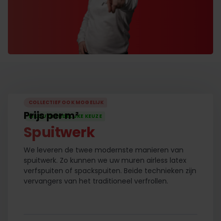
COLLECTIEF OOK MOGELIJK
Prijs per m²
MILIEUVRIENDELIJKE KEUZE
Spuitwerk
We leveren de twee modernste manieren van
spuitwerk. Zo kunnen we uw muren airless latex
verfspuiten of spackspuiten. Beide technieken zijn
vervangers van het traditioneel verfrollen.