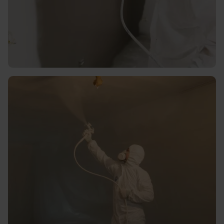
Strak en glad spuitwerk voor
muren en plafonds