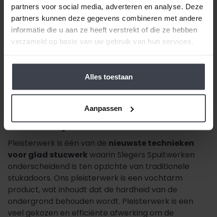
partners voor social media, adverteren en analyse. Deze
partners kunnen deze gegevens combineren met andere
informatie die u aan ze heeft verstrekt of die ze hebben
verzameld op basis van uw gebruik van hun services.
Alles toestaan
Aanpassen
Wat is pleisterwerk?
Pleisterwerk is één van de
nieuwste technieken
voor glad stucwerk
waarin Slegers Spuitwerken
onderscheidend is ten opzichte van traditionele
stukadoors. Ons pleisterwerk is een vochtarm
product, wat inhoudt dat de hardheid van de
ondergrond behouden wordt. Pleisterwerk is een
veel gekozen en efficiënte afwerking om de