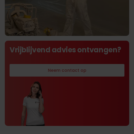
De beste prijs kwaliteit in
Vrijblijvend advies ontvangen?
airlessverf- en spackspuiten
Neem contact op