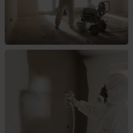
Hoogwaardig en duurzaam
latex spuiten