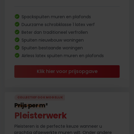
Spackspuiten muren en plafonds
Duurzame schrobklasse 1 latex verf
Beter dan traditioneel verfrollen
Spuiten nieuwbouw woningen
Spuiten bestaande woningen
Airless latex spuiten muren en plafonds
Klik hier voor prijsopgave
COLLECTIEF OOK MOGELIJK
Prijs per m²
PRIJSFAVORIET
!
Pleisterwerk
Pleisteren is de perfecte keuze wanneer u
prachtig afgewerkte muren wilt. Onder andere