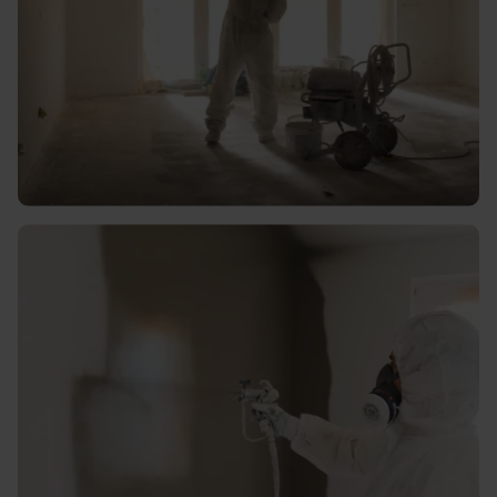
Hoogwaardig en duurzaam
latex spuiten