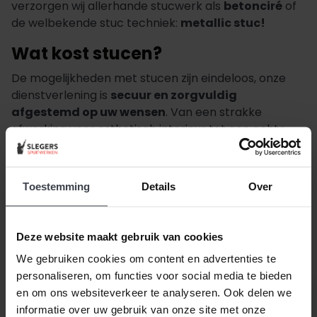
verzorgen wij allerhande stucwerk als
betonciré
of
de welbekende stuc techniek:
metallic stuc!
Wat kost stucen?
De mogelijkheden met stucen zijn eindeloos, onze
dienstverlening is
secuur en zorgvuldig
afgestemd op uw wensen
. Van een strakke
afwerking voor esthetisch interieur tot een echte
blikvanger voor kleurrijke woonruimtes. Afhankelijk
van uw wensen vangen onze werkzaamheden aan
voor een
alles-in-1 vierkante meter prijs
. Daarbij
Toestemming
Details
Over
kunt u rekenen op een compleet advies, één vast
aanspreekpunt, en een alles-in-één stuc pakket.
Vraag geheel kosteloos uw prijsindicatie aan bij
Deze website maakt gebruik van cookies
Slegers Spuitwerken.
We gebruiken cookies om content en advertenties te
personaliseren, om functies voor social media te bieden
en om ons websiteverkeer te analyseren. Ook delen we
informatie over uw gebruik van onze site met onze