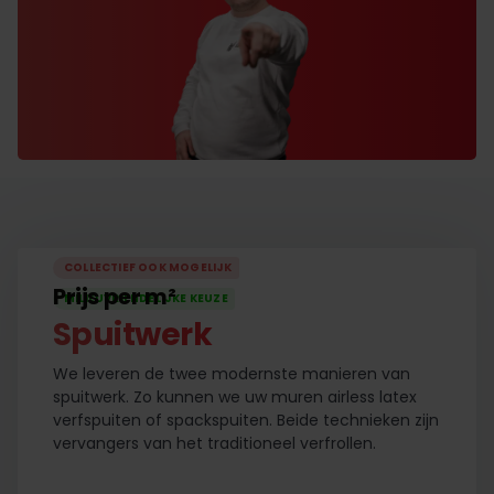
COLLECTIEF OOK MOGELIJK
Prijs per m²
MILIEUVRIENDELIJKE KEUZE
Spuitwerk
We leveren de twee modernste manieren van
spuitwerk. Zo kunnen we uw muren airless latex
verfspuiten of spackspuiten. Beide technieken zijn
vervangers van het traditioneel verfrollen.