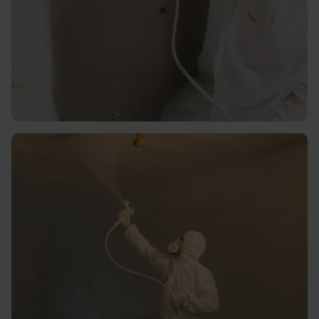
Strak en glad spuitwerk voor
muren en plafonds