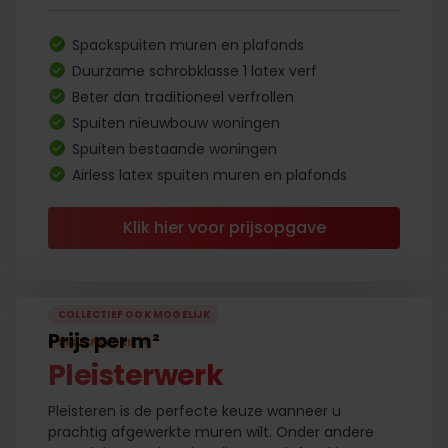
Spackspuiten muren en plafonds
Duurzame schrobklasse 1 latex verf
Beter dan traditioneel verfrollen
Spuiten nieuwbouw woningen
Spuiten bestaande woningen
Airless latex spuiten muren en plafonds
Klik hier voor prijsopgave
COLLECTIEF OOK MOGELIJK
Prijs per m²
PRIJSFAVORIET
!
Pleisterwerk
Pleisteren is de perfecte keuze wanneer u
prachtig afgewerkte muren wilt. Onder andere