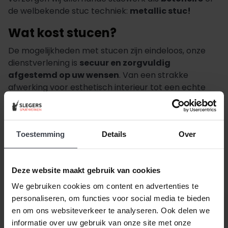
de welbekende stuc techniek:
metallic stuc!
Wat kost stucen?
De mogelijkheden met stucen zijn eindeloos, onze
dienstverlening is
secuur en zorgvuldig
afgestemd op uw wensen
. Van een strakke
afwerking voor esthetisch interieur tot een echte
blikvanger voor kleurrijke woonruimtes. Afhankelijk
van uw wensen vangen onze werkzaamheden aan
voor een
alles-in-1 vierkante meter prijs
. Daarbij
Toestemming
Details
Over
kunt u rekenen op een compleet advies, één vast
aanspreekpunt, en een alles-in-één stuc pakket.
Vraag geheel kosteloos uw prijsindicatie aan bij
Deze website maakt gebruik van cookies
Slegers Spuitwerken.
We gebruiken cookies om content en advertenties te
personaliseren, om functies voor social media te bieden
en om ons websiteverkeer te analyseren. Ook delen we
informatie over uw gebruik van onze site met onze