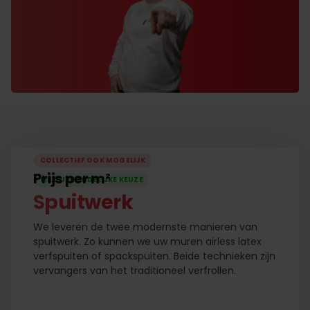
COLLECTIEF OOK MOGELIJK
Prijs per m²
MILIEUVRIENDELIJKE KEUZE
Spuitwerk
We leveren de twee modernste manieren van
spuitwerk. Zo kunnen we uw muren airless latex
verfspuiten of spackspuiten. Beide technieken zijn
vervangers van het traditioneel verfrollen.