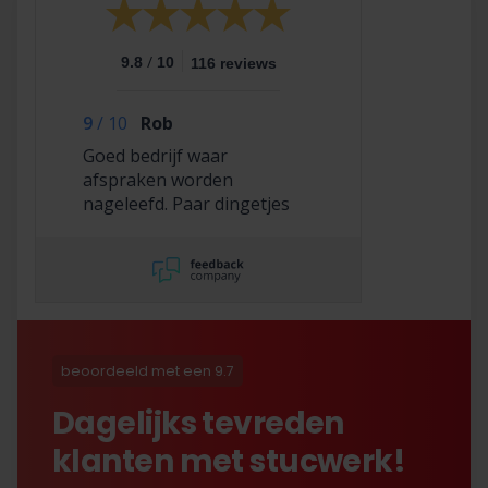
/
9.8
10
116 reviews
9
/
10
Rob
Goed bedrijf waar
afspraken worden
nageleefd. Paar dingetjes
mis maar zelf opgelost en
korting gekregen. Duurde
lang eer ik de sleutel
opgestuurd terug kreeg
met excuses , maar na
uitvoerig contact met Nick
is alles toch na
beoordeeld met een 9.7
tevredenheid opgelost.
Dagelijks tevreden
klanten met stucwerk!