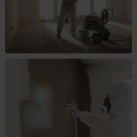
Hoogwaardig en duurzaam
latex spuiten