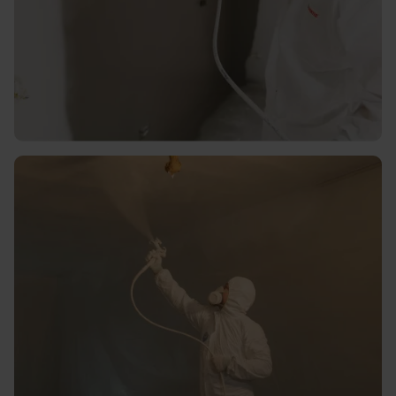
Strak en glad spuitwerk voor
muren en plafonds