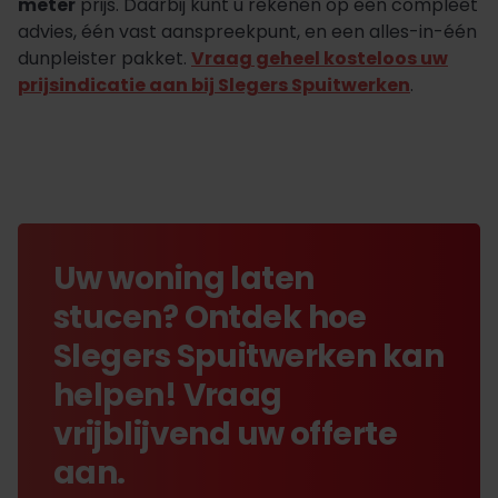
meter
prijs. Daarbij kunt u rekenen op een compleet
advies, één vast aanspreekpunt, en een alles-in-één
dunpleister pakket.
Vraag geheel kosteloos uw
prijsindicatie aan bij Slegers Spuitwerken
.
Uw woning laten
stucen? Ontdek hoe
Slegers Spuitwerken kan
helpen! Vraag
vrijblijvend uw offerte
aan.