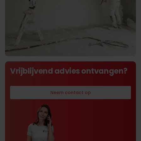
De beste prijs kwaliteit
Vrijblijvend advies ontvangen?
verhouding
Neem contact op