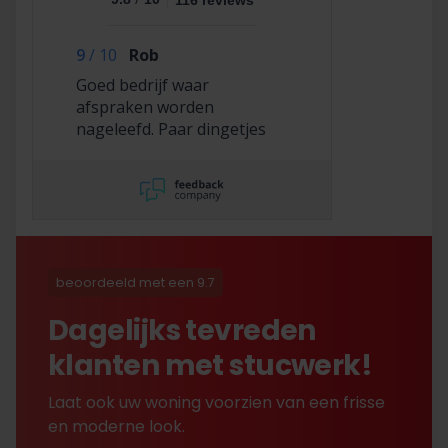
116 reviews
9
/
10
Rob
Goed bedrijf waar
afspraken worden
nageleefd. Paar dingetjes
mis maar zelf opgelost en
korting gekregen. Duurde
lang eer ik de sleutel
opgestuurd terug kreeg
met excuses , maar na
uitvoerig contact met Nick
is alles toch na
beoordeeld met een 9.7
tevredenheid opgelost.
Dagelijks tevreden
klanten met stucwerk!
Laat ook uw woning voorzien van een frisse
en moderne look.