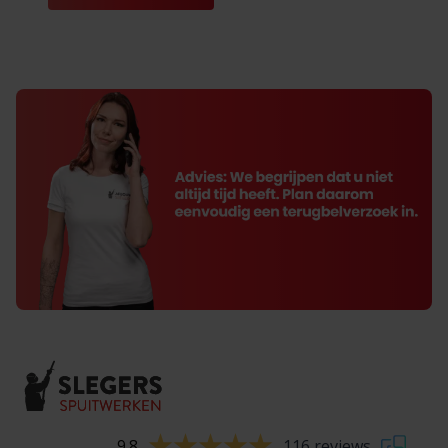
9.8
116 reviews