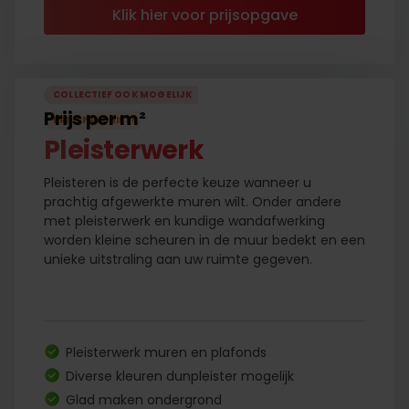
Klik hier voor prijsopgave
COLLECTIEF OOK MOGELIJK
Prijs per m²
PRIJSFAVORIET
!
Pleisterwerk
Pleisteren is de perfecte keuze wanneer u
prachtig afgewerkte muren wilt. Onder andere
met pleisterwerk en kundige wandafwerking
worden kleine scheuren in de muur bedekt en een
unieke uitstraling aan uw ruimte gegeven.
Pleisterwerk muren en plafonds
Diverse kleuren dunpleister mogelijk
Glad maken ondergrond